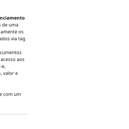
enciamento 
s de uma 
icamente os 
dos via tag 
ocumentos 
 acesso aos 
e, 
 valor e 
se com um 