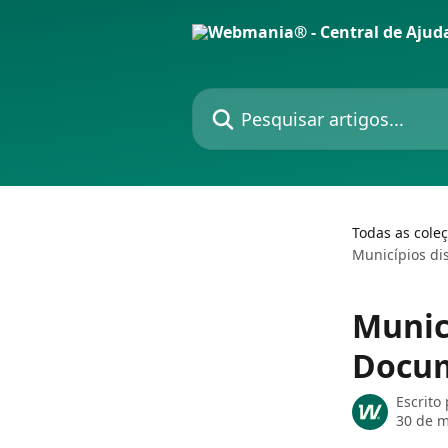
Passar para o conteúdo principal
Pesquisar artigos...
Todas as cole
Municípios di
Munic
Docum
Escrito
30 de m