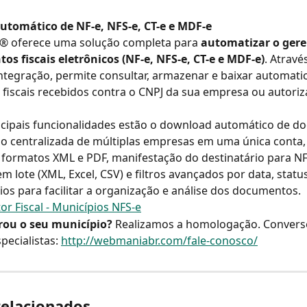
tomático de NF-e, NFS-e, CT-e e MDF-e
 oferece uma solução completa para 
automatizar o ger
s fiscais eletrônicos (NF-e, NFS-e, CT-e e MDF-e)
. Atravé
 integração, permite consultar, armazenar e baixar automat
iscais recebidos contra o CNPJ da sua empresa ou autoriza
ncipais funcionalidades estão o download automático de d
tão centralizada de múltiplas empresas em uma única conta,
formatos XML e PDF, manifestação do destinatário para NF-
 lote (XML, Excel, CSV) e filtros avançados por data, status,
rios para facilitar a organização e análise dos documentos.
or Fiscal - Municípios NFS-e
ou o seu município? 
Realizamos a homologação. Conver
pecialistas: 
http://webmaniabr.com/fale-conosco/
relacionados