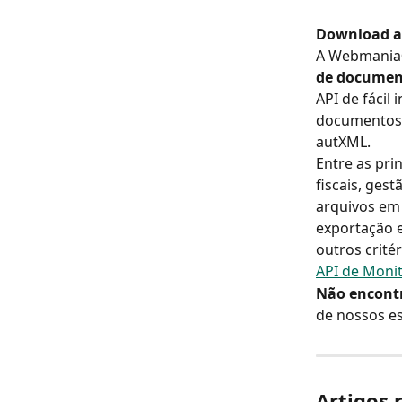
Download au
A Webmania®
de documento
API de fácil
documentos f
autXML.
Entre as pri
fiscais, ges
arquivos em 
exportação em
outros crité
API de Monit
Não encontr
de nossos es
Artigos 