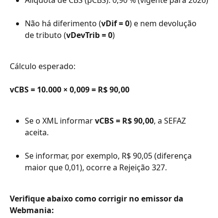
Alíquota de CBS (pCBS): 0,90 % (vigente para 2026)
Não há diferimento (
vDif = 0
) e nem devolução 
de tributo (
vDevTrib = 0
)
Cálculo esperado:
vCBS = 10.000 × 0,009 = R$ 90,00
Se o XML informar
vCBS = R$ 90,00
, a SEFAZ 
aceita.
Se informar, por exemplo, R$ 90,05 (diferença 
maior que 0,01), ocorre a Rejeição 327.
Verifique abaixo como corrigir no emissor da 
Webmania: