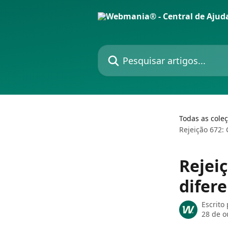
Passar para o conteúdo principal
Pesquisar artigos...
Todas as cole
Rejeição 672:
Rejei
difer
Escrito
28 de o