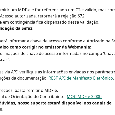
emitir um MDF-e e for referenciado um CT-e válido, mas com
Acesso autorizada, retornará a rejeição 672.
-e em contingência fica dispensado dessa validação.
lidação da Sefaz:
verá informar a chave de acesso conforme autorizado na Se
baixo como corrigir no emissor da Webmania:
nformações de chave de acesso informadas no campo ‘Chave
cais’:
s via API, verifique as informações enviadas nos parâmetro
ruções da documentação: 
REST API de Manifesto Eletrônico
.
rreções, basta remitir o MDF-e.
al de Orientação do Contribuinte -
MOC MDF-e 3.00b
dúvidas, nosso suporte estará disponível nos canais de 
o.