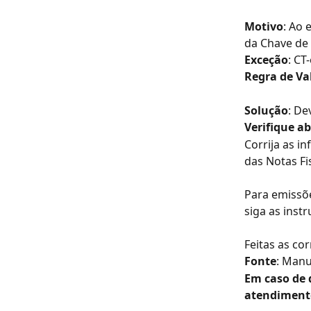
Motivo
: Ao 
da Chave de 
Exceção
: CT
Regra de Va
Solução
: De
Verifique a
Corrija as i
das Notas Fis
Para emissõe
siga as inst
Feitas as co
Fonte
: Manu
Em caso de 
atendiment