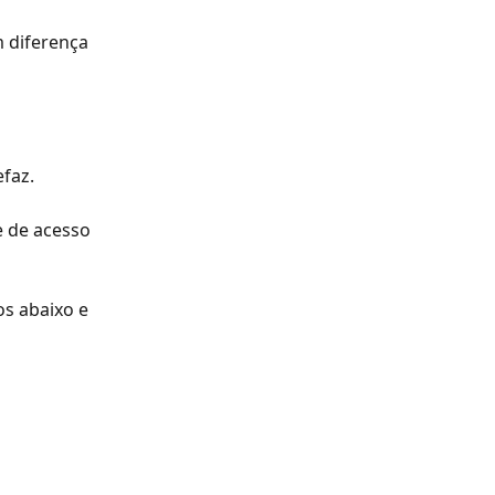
 diferença 
faz.
 de acesso 
s abaixo e 