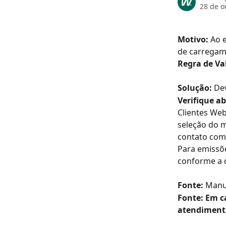
28 de o
Motivo: 
Ao e
de carregame
Regra de Va
Solução: 
Dev
Verifique a
Clientes Web
seleção do m
contato com
Para emissõe
conforme a 
Fonte:
 Manu
Fonte:
Em ca
atendiment