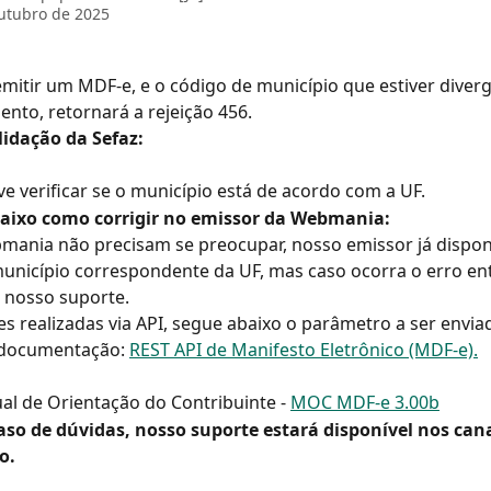
utubro de 2025
mitir um MDF-e, e o código de município que estiver diver
nto, retornará a rejeição 456.
lidação da Sefaz:
e verificar se o município está de acordo com a UF.
baixo como corrigir no emissor da Webmania:
mania não precisam se preocupar, nosso emissor já disponib
unicípio correspondente da UF, mas caso ocorra o erro en
 nosso suporte.
s realizadas via API, segue abaixo o parâmetro a ser enviad
documentação: 
REST API de Manifesto Eletrônico (MDF-e).
al de Orientação do Contribuinte - 
MOC MDF-e 3.00b
so de dúvidas, nosso suporte estará disponível nos cana
o.