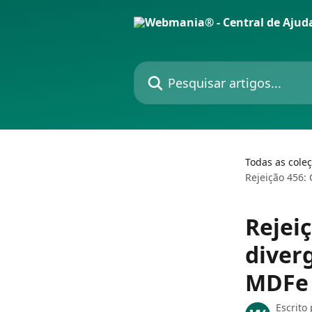
Passar para o conteúdo principal
Pesquisar artigos...
Todas as cole
Rejeição 456:
Rejei
diver
MDFe
Escrito