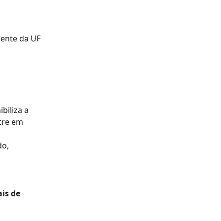
gente da UF 
iliza a 
tre em 
o, 
is de 