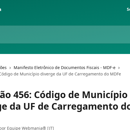
S
ções
Manifesto Eletrônico de Documentos Fiscais - MDF-e
 Código de Município diverge da UF de Carregamento do MDFe
ção 456: Código de Município
ge da UF de Carregamento d
 por
Equipe Webmania® [JT]