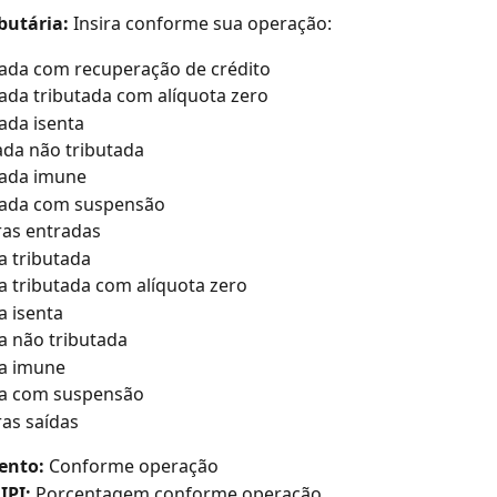
butária:
 Insira conforme sua operação:
rada com recuperação de crédito
rada tributada com alíquota zero
rada isenta
ada não tributada
rada imune
trada com suspensão
ras entradas
da tributada
da tributada com alíquota zero
a isenta
da não tributada
da imune
da com suspensão
ras saídas
ento:
 Conforme operação
IPI:
 Porcentagem conforme operação