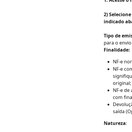
1. Acesse o
2) Selecion
indicado aba
Tipo de emi
para o envio
Finalidade:
NF-e nor
NF-e com
signifiq
original;
NF-e de 
com fina
Devoluçã
saída (
Natureza
: