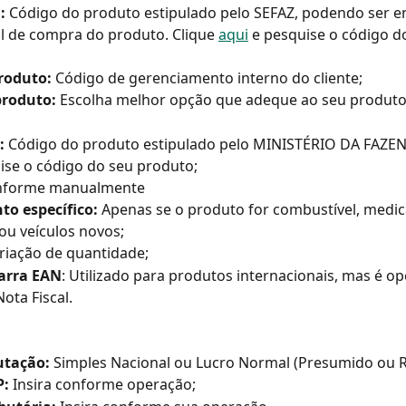
:
 Código do produto estipulado pelo SEFAZ, podendo ser e
al de compra do produto. Clique 
aqui
 e pesquise o código d
roduto:
 Código de gerenciamento interno do cliente;
produto:
 Escolha melhor opção que adeque ao seu produt
:
 Código do produto estipulado pelo MINISTÉRIO DA FAZEN
ise o código do seu produto;
Informe manualmente
o específico:
 Apenas se o produto for combustível, medi
u veículos novos;
riação de quantidade;
arra EAN
: Utilizado para produtos internacionais, mas é op
ota Fiscal.
utação:
 Simples Nacional ou Lucro Normal (Presumido ou R
P:
 Insira conforme operação;