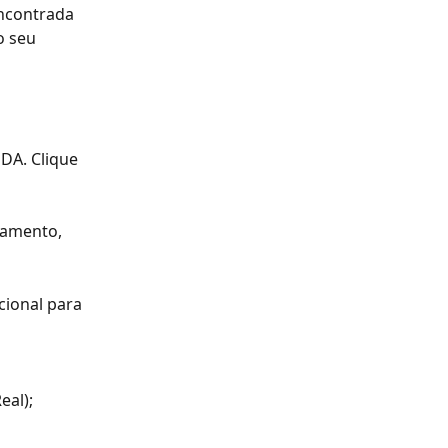
ncontrada 
o seu 
o
DA. Clique 
camento, 
cional para 
eal);