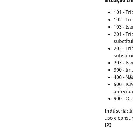
Situação tri
101 - Tr
102 - Tr
103 - Is
201 - Tr
substitui
202 - Tr
substitui
203 - Is
300 - Im
400 - Nã
500 - IC
antecipa
900 - Ou
Indústria:
 I
uso e consu
IPI