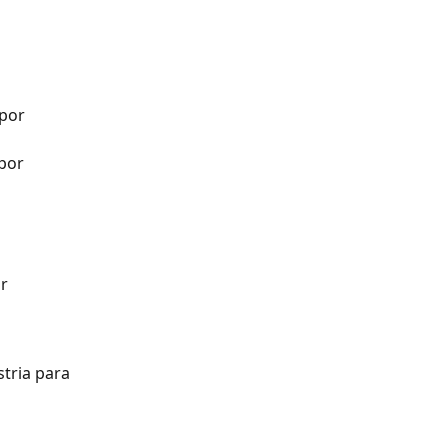
por 
por 
r 
tria para 