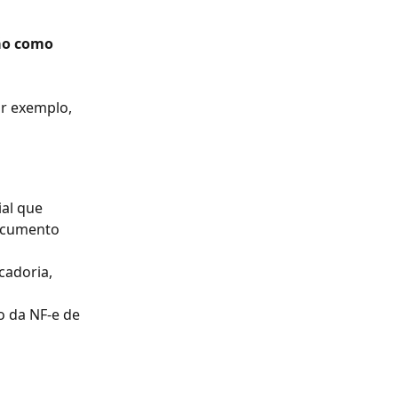
ão como 
or exemplo, 
al que 
ocumento 
cadoria, 
o da NF-e de 