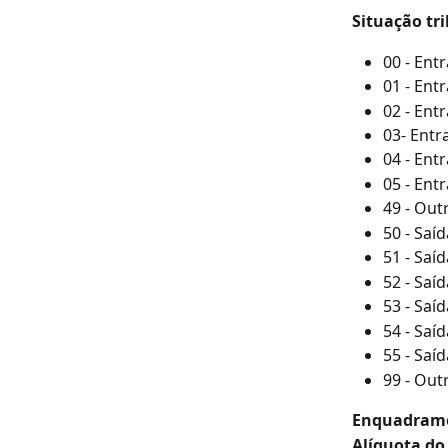
Situação tri
00 - Ent
01 - Ent
02 - Ent
03- Entr
04 - Ent
05 - En
49 - Out
50 - Saí
51 - Saí
52 - Saíd
53 - Saí
54 - Saí
55 - Saí
99 - Out
Enquadram
Alíquota do 