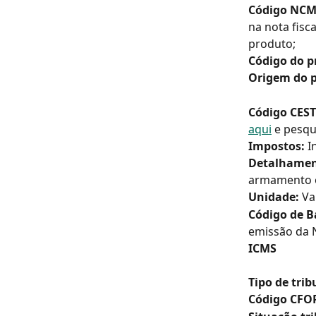
Código NCM
na nota fisc
produto;
Código do p
Origem do 
Código CEST
aqui
 e pesqu
Impostos:
 
Detalhament
armamento o
Unidade:
 Va
Código de B
emissão da N
ICMS
Tipo de trib
Código CFO