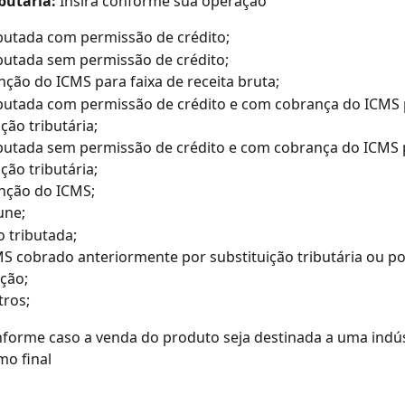
butária:
 Insira conforme sua operação
ibutada com permissão de crédito;
ibutada sem permissão de crédito;
enção do ICMS para faixa de receita bruta;
ibutada com permissão de crédito e com cobrança do ICMS 
ção tributária;
ibutada sem permissão de crédito e com cobrança do ICMS 
ção tributária;
enção do ICMS;
une;
o tributada;
MS cobrado anteriormente por substituição tributária ou po
ção;
tros;
nforme caso a venda do produto seja destinada a uma indús
mo final