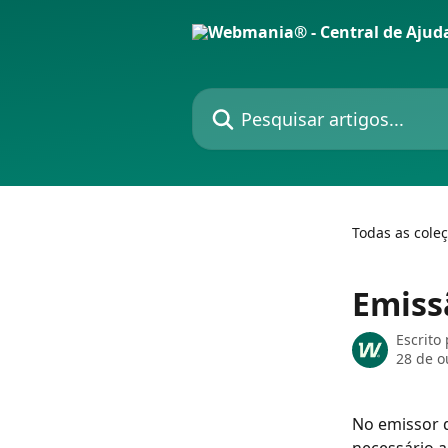
Passar para o conteúdo principal
Pesquisar artigos...
Todas as cole
Emiss
Escrito
28 de o
No emissor d