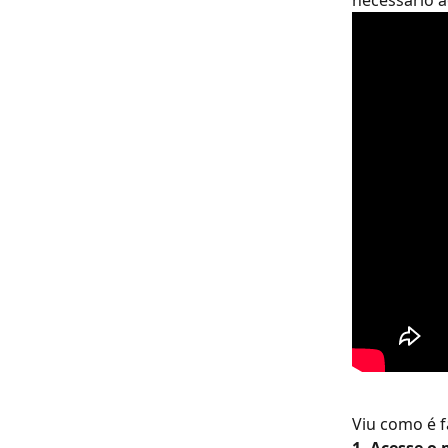
necessário a
Viu como é fá