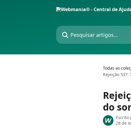
Passar para o conteúdo principal
Pesquisar artigos...
Todas as cole
Rejeição 537: 
Rejeiç
do so
Escrito
28 de o