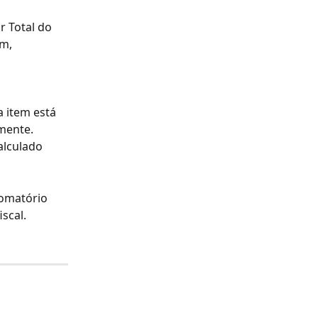
 Total do 
m, 
 item está 
mente.
alculado 
omatório 
scal.