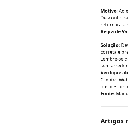
Motivo
: Ao 
Desconto da 
retornará a 
Regra de Va
Solução:
 De
correta e pr
Lembre-se de
sem arredo
Verifique a
Clientes Web
dos desconto
Fonte
: Manu
Artigos 