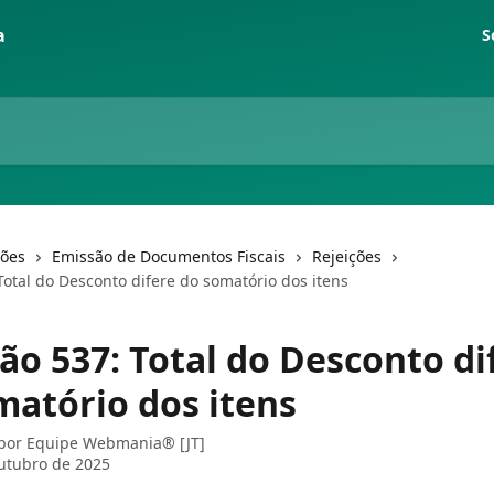
S
ções
Emissão de Documentos Fiscais
Rejeições
Total do Desconto difere do somatório dos itens
ão 537: Total do Desconto di
matório dos itens
 por
Equipe Webmania® [JT]
utubro de 2025