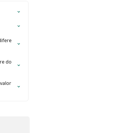
ifere 
re do 
valor 