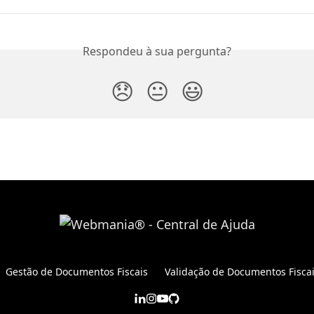
Respondeu à sua pergunta?
😞
😐
😃
Gestão de Documentos Fiscais
Validação de Documentos Fisca