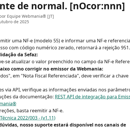
ente de normal. [nOcor:nnn]
 por
Equipe Webmania® [JT]
utubro de 2025
emitir uma NF-e (modelo 55) e informar uma NF-e referenci
sso com código numérico zerado, retornará a rejeição 951.
lidação da Sefaz:
ve-se atualizar o valor preenchido no campo da NF-e Refere
baixo como corrigir no emissor da Webmania:
dos", em "Nota Fiscal Referenciada", deve verificar a chave 
s via API, verifique as informações enviadas nos parâmetro
ruções da documentação: 
REST API de integração para Emis
bmania®
reções, basta reemitir a NF-e.
Técnica 2022/003 - (v1.11)
dúvidas, nosso suporte estará disponível nos canais de 