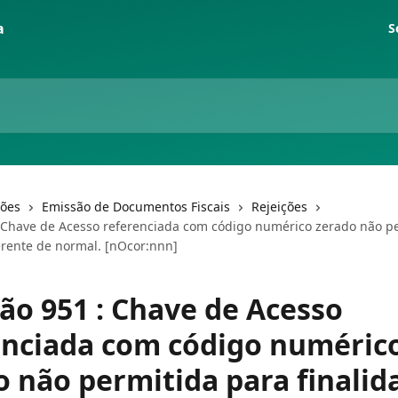
S
ções
Emissão de Documentos Fiscais
Rejeições
: Chave de Acesso referenciada com código numérico zerado não p
ferente de normal. [nOcor:nnn]
ção 951 : Chave de Acesso
enciada com código numéric
o não permitida para finalid