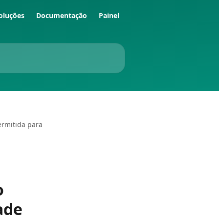
oluções
Documentação
Painel
ermitida para
o
ade