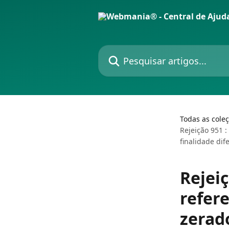
Passar para o conteúdo principal
Pesquisar artigos...
Todas as cole
Rejeição 951 
finalidade di
Rejei
refer
zerad