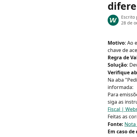
difer
Escrito
28 de o
Motivo
: Ao 
chave de ace
Regra de Va
Solução
: De
Verifique a
Na aba "Pedi
informada:
Para emissõe
siga as inst
Fiscal | We
Feitas as cor
Fonte:
Nota 
Em caso de 