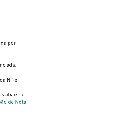
ada por 
nciada.
da NF-e 
s abaixo e 
são de Nota 