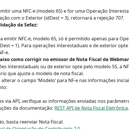
emitir uma NFC-e (modelo 65) e for uma Operação Interesta
ação com o Exterior (idDest = 3), retornará a rejeição 707.
lidação da Sefaz:
ra emitir NFC-e, modelo 65, só é permitido apenas para Ope
dDest = 1). Para operações interestaduais e de exterior opte 
F-e.
baixo como corrigir no emissor de Nota Fiscal da Webman
es interestaduais ou de exterior opte pelo modelo 55, a NF-
rio que ajuste o modelo de nota fiscal.
rá alterar o campo ‘Modelo’ para NF-e nas informações iniciai
to:
s via API, verifique as informações enviadas nos parâmetro
ruções da documentação: 
REST API de Nota Fiscal Eletrônica
.
o, basta reenviar Nota Fiscal.
l de Orientação do Contribuinte 7.0