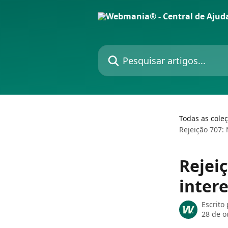
Passar para o conteúdo principal
Pesquisar artigos...
Todas as cole
Rejeição 707:
Rejei
inter
Escrito
28 de o