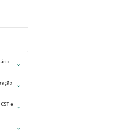
ário 
ração 
 CST e 