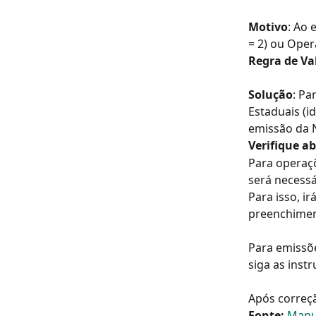
Motivo
: Ao 
= 2) ou Oper
Regra de Va
Solução
: Pa
Estaduais (i
emissão da N
Verifique a
Para operaçõ
será necessá
Para isso, i
preenchimen
Para emissõe
siga as inst
Após correçã
Fonte: 
Manua