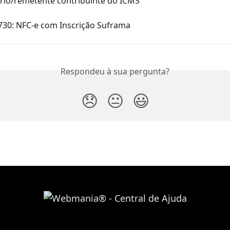
rio/remetente contribuinte do ICMS 
 730: NFC-e com Inscrição Suframa
Respondeu à sua pergunta?
😞
😐
😃