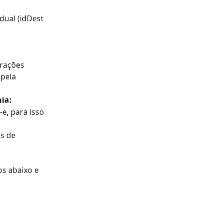
dual (idDest 
rações 
pela 
ia:
e, para isso 
s de 
s abaixo e 