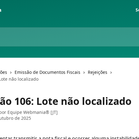
S
ções
Emissão de Documentos Fiscais
Rejeições
Lote não localizado
ão 106: Lote não localizado
 por
Equipe Webmania® [JT]
utubro de 2025
entar transmitir a nota fiscal e ocorrer alguma instabilidad