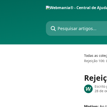
Passar para o conteúdo principal
Pesquisar artigos...
Todas as cole
Rejeição 106: 
Rejeiç
Escrito
28 de o
Motivo: 
Ao t