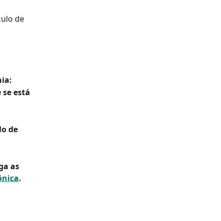
ulo de 
ia:
 se está 
o de 
ga as 
ônica
.