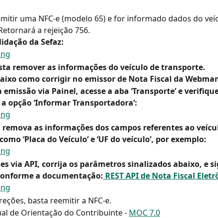
emitir uma NFC-e (modelo 65) e for informado dados do veíc
Retornará a rejeição 756.
lidação da Sefaz:
sta remover as informações do veículo de transporte.
baixo como corrigir no emissor de Nota Fiscal da Webman
a emissão via Painel, acesse a aba ‘Transporte’ e verifique
 a opção ‘Informar Transportadora’:
 remova as informações dos campos referentes ao veícul
como ‘Placa do Veículo’ e ‘UF do veículo’, por exemplo:
s via API, corrija os parâmetros sinalizados abaixo, e si
 conforme a documentação:
 REST API de Nota Fiscal Eletr
rreções, basta reemitir a NFC-e.
al de Orientação do Contribuinte - 
MOC 7.0