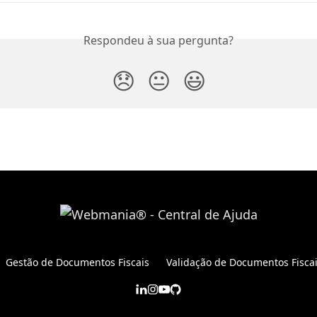
Respondeu à sua pergunta?
😞
😐
😃
Gestão de Documentos Fiscais
Validação de Documentos Fisca