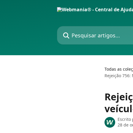
Passar para o conteúdo principal
Pesquisar artigos...
Todas as cole
Rejeição 756:
Rejei
veícu
Escrito
28 de o