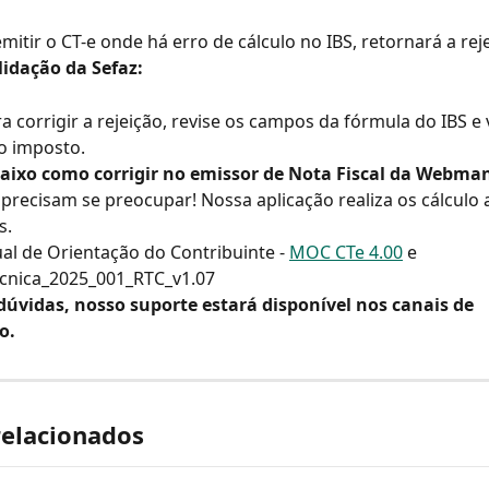
emitir o CT-e onde há erro de cálculo no IBS, retornará a rej
lidação da Sefaz:
ra corrigir a rejeição, revise os campos da fórmula do IBS e 
o imposto.
baixo como corrigir no emissor de Nota Fiscal da Webman
 precisam se preocupar! Nossa aplicação realiza os cálculo
s.
al de Orientação do Contribuinte - 
MOC CTe 4.00
 e 
cnica_2025_001_RTC_v1.07
dúvidas, nosso suporte estará disponível nos canais de 
o.
relacionados