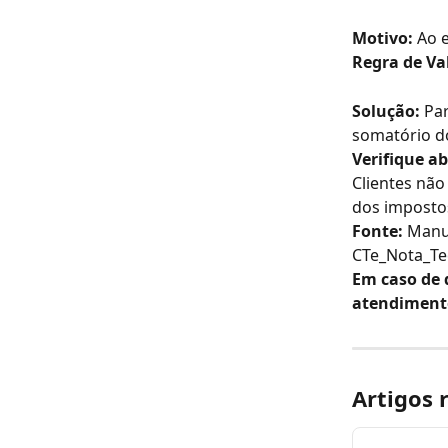
Motivo:
 Ao 
Regra de Va
Solução:
 Pa
somatório d
Verifique a
Clientes não
dos imposto
Fonte:
 Manu
CTe_Nota_Te
Em caso de 
atendiment
Artigos 