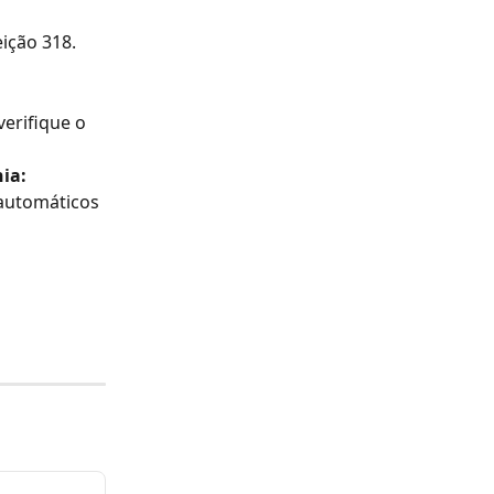
eição 318.
verifique o 
ia:
 automáticos 