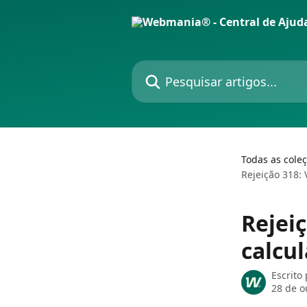
Passar para o conteúdo principal
Pesquisar artigos...
Todas as cole
Rejeição 318: 
Rejeiç
calcu
Escrito
28 de o