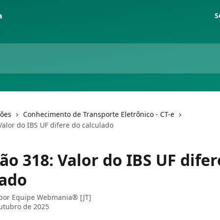
S
ções
Conhecimento de Transporte Eletrônico - CT-e
Valor do IBS UF difere do calculado
ão 318: Valor do IBS UF difer
lado
 por
Equipe Webmania® [JT]
utubro de 2025