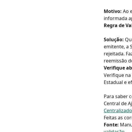
Motivo: 
Ao e
informada ap
Regra de Va
Solução:
 Qu
emitente, a 
rejeitada. F
reemissão d
Verifique a
Verifique na
Estadual e e
Para saber c
Central de A
Centralizado
Feitas as cor
Fonte:
 Manu
validação
.