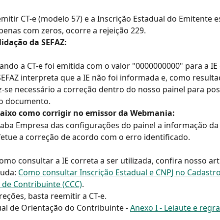
mitir CT-e (modelo 57) e a Inscrição Estadual do Emitente es
enas com zeros, ocorre a rejeição 229.
lidação da SEFAZ:
ando a CT-e foi emitida com o valor "0000000000" para a IE 
SEFAZ interpreta que a IE não foi informada e, como resultad
az-se necessário a correção dentro do nosso painel para pos
o documento.
baixo como corrigir no emissor da Webmania:
 aba Empresa das configurações do painel a informação da 
fetue a correção de acordo com o erro identificado.
omo consultar a IE correta a ser utilizada, confira nosso art
juda: 
Como consultar Inscrição Estadual e CNPJ no Cadastro
 de Contribuinte (CCC)
.
reções, basta reemitir a CT-e.
al de Orientação do Contribuinte - 
Anexo I - Leiaute e regra