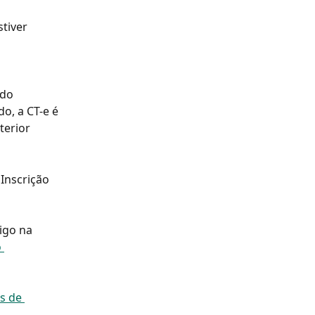
tiver 
do 
o, a CT-e é 
terior 
Inscrição 
igo na 
 
s de 