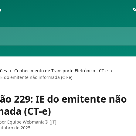
S
ções
Conhecimento de Transporte Eletrônico - CT-e
IE do emitente não informada (CT-e)
ção 229: IE do emitente não
mada (CT-e)
 por
Equipe Webmania® [JT]
utubro de 2025