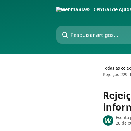
Passar para o conteúdo principal
Pesquisar artigos...
Todas as cole
Rejeição 229: 
Rejei
infor
Escrito
28 de o