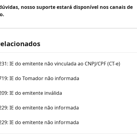
dúvidas, nosso suporte estará disponível nos canais de 
o.
relacionados
231: IE do emitente não vinculada ao CNPJ/CPF (CT-e)
 719: IE do Tomador não informada
209: IE do emitente inválida
229: IE do emitente não informada
229: IE do emitente não informada