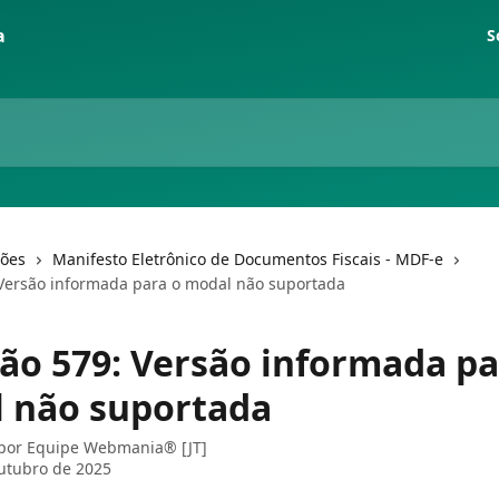
S
ções
Manifesto Eletrônico de Documentos Fiscais - MDF-e
 Versão informada para o modal não suportada
ção 579: Versão informada pa
 não suportada
 por
Equipe Webmania® [JT]
utubro de 2025