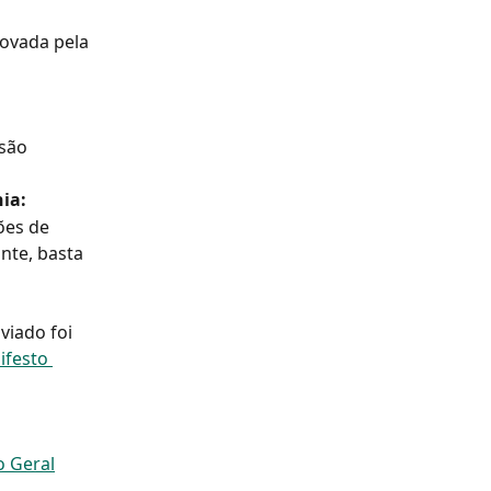
ovada pela 
são 
ia:
ões de 
nte, basta 
viado foi 
ifesto 
o Geral