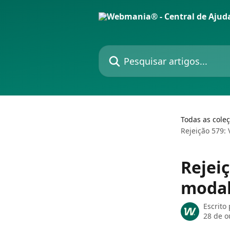
Passar para o conteúdo principal
Pesquisar artigos...
Todas as cole
Rejeição 579:
Rejei
modal
Escrito
28 de o