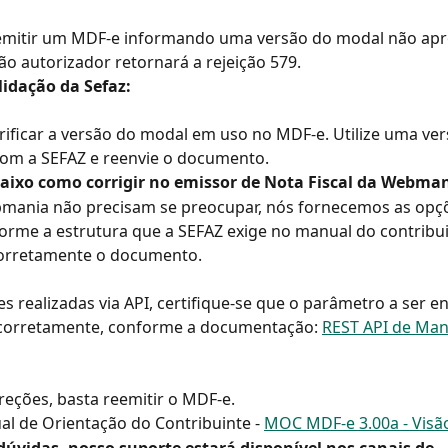
emitir um MDF-e informando uma versão do modal não apr
ão autorizador retornará a rejeição 579.
lidação da Sefaz:
rificar a versão do modal em uso no MDF-e. Utilize uma ver
com a SEFAZ e reenvie o documento.
baixo como corrigir no emissor de Nota Fiscal da Webman
bmania não precisam se preocupar, nós fornecemos as opç
rme a estrutura que a SEFAZ exige no manual do contribui
orretamente o documento.
s realizadas via API, certifique-se que o parâmetro a ser en
corretamente, conforme a documentação: 
REST API de Man
rreções, basta reemitir o MDF-e.
al de Orientação do Contribuinte - 
MOC MDF-e 3.00a - Visã
dúvidas, nosso suporte estará disponível nos canais de 