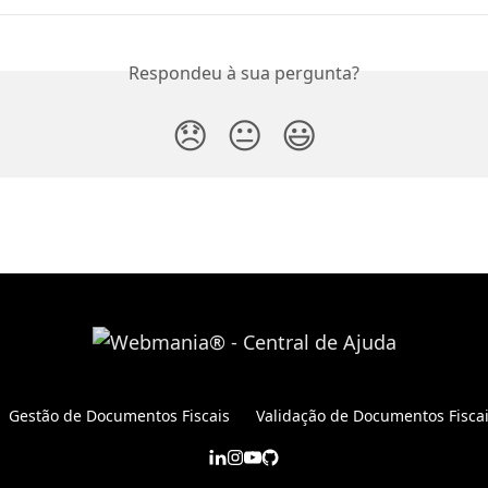
Respondeu à sua pergunta?
😞
😐
😃
Gestão de Documentos Fiscais
Validação de Documentos Fisca