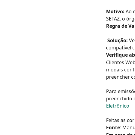
Motivo: 
Ao 
SEFAZ, o órg
Regra de Va
 Solução: 
Ve
compatível 
Verifique a
Clientes We
modais confo
preencher c
Para emissõe
preenchido 
Eletrônico
Feitas as co
Fonte
: Manu
Em caso de 