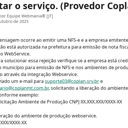
ar o serviço. (Provedor Copl
 por
Equipe Webmania® [JT]
utubro de 2025
ensagem ocorre ao emitir uma NFS-e e a empresa emitente
não está autorizada na prefeitura para emissão de nota fisca
ão WebService.
ra solucionar essa rejeição verifique se a empresa está cre
o município para emissão de NFS-e nos ambientes de produ
 através da integração Webservice.
iado um e-mail para 
suporte03@coplan.srv.br
 e 
tario@coplanmt.com.br
, solicitando a liberação do ambiente
onforme exemplo:
licitação Ambiente de Produção CNPJ XX.XXX.XXX/XXXX-XX
iberação do ambiente de produção webservice.
.XXX/XXXX-XX