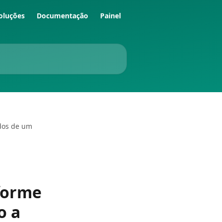
oluções
Documentação
Painel
ados de um
nforme
o a