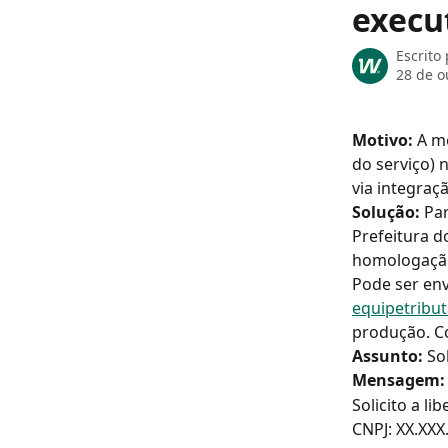
execut
Escrito
28 de o
Motivo:
 A m
do serviço) 
via integraç
Solução:
 Pa
Prefeitura d
homologação
Pode ser env
equipetribu
produção. C
Assunto:
 So
Mensagem:
Solicito a l
CNPJ: XX.XXX