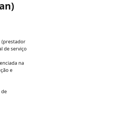
an)
 (prestador 
l de serviço 
denciada na 
ção e 
 de 