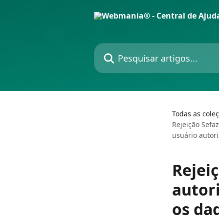
Passar para o conteúdo principal
Pesquisar artigos...
Todas as cole
Rejeição Sefaz
usuário autori
Rejeiç
autori
os da