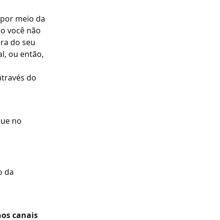
por meio da 
so você não 
ra do seu 
, ou então, 
através do 
que no 
 da 
os canais 