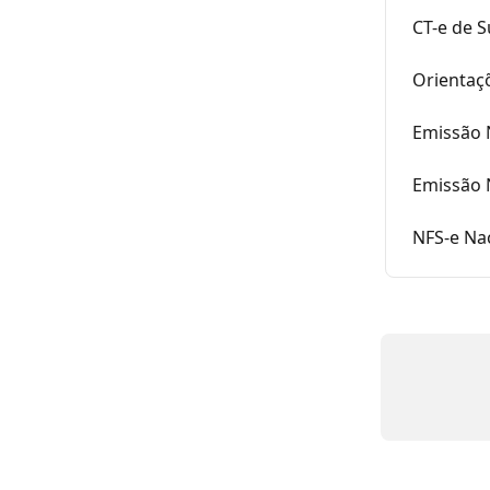
CT-e de S
Orientaç
Emissão 
Emissão 
NFS-e Nac