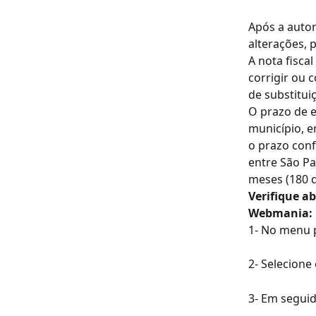
Após a autor
alterações, 
A nota fisca
corrigir ou 
de substitui
O prazo de e
município, e
o prazo conf
entre São Pa
meses (180 d
Verifique a
Webmania:
1- No menu p
2- Selecione
3- Em seguid