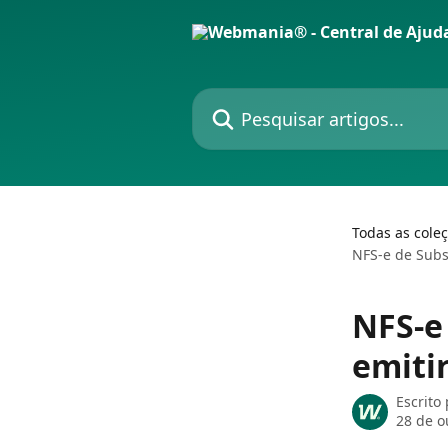
Passar para o conteúdo principal
Pesquisar artigos...
Todas as cole
NFS-e de Subs
NFS-e
emiti
Escrito
28 de o