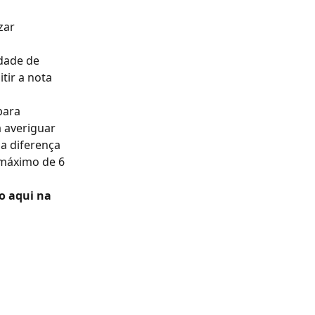
zar 
dade de 
tir a nota 
para 
 averiguar 
a diferença 
 máximo de 6 
o aqui na 