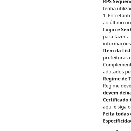
RPS Sequenc
tenha utiliz
1. Entretanto
ao último nú
Login e Senh
para fazer a 
informações
Item da List
prefeituras 
Complementa
adotados pel
Regime de T
Regime deve
devem deix
Certificado 
aqui e siga o
Feita todas
Especificid