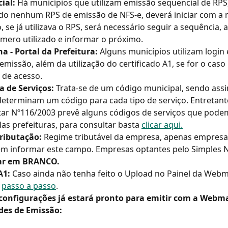
ial: 
Há municípios que utilizam emissão sequencial de RPS
ado nenhum RPS de emissão de NFS-e, deverá iniciar com a
, se já utilizava o RPS, será necessário seguir a sequência,
mero utilizado e informar o próximo.
a - Portal da Prefeitura: 
Alguns municípios utilizam login 
emissão, além da utilização do certificado A1, se for o caso 
 de acesso.
a de Serviços: 
Trata-se de um código municipal, sendo assi
determinam um código para cada tipo de serviço. Entretanto
r Nº116/2003 prevê alguns códigos de serviços que podem
as prefeituras, para consultar basta 
clicar aqui.
ributação: 
Regime tributável da empresa, apenas empresa
m informar este campo. Empresas optantes pelo Simples N
ar em BRANCO.
A1:
 Caso ainda não tenha feito o Upload no Painel da Webma
 
passo a passo
.
 configurações já estará pronto para emitir com a Webm
ades de Emissão: