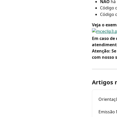
NÃO
 há
Código d
Código d
Veja o exem
Em caso de 
atendiment
Atenção: Se
com nosso s
Artigos 
Orientaç
Emissão 