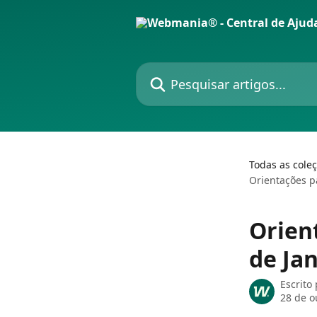
Passar para o conteúdo principal
Pesquisar artigos...
Todas as cole
Orientações pa
Orien
de Jan
Escrito
28 de o