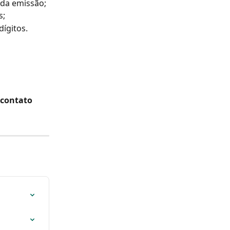
da emissão;
s;
ígitos.
 contato 