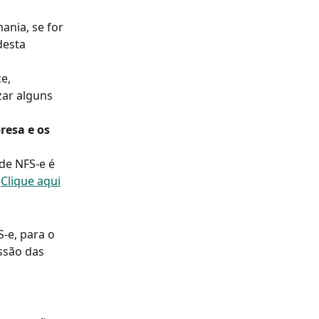
ania, se for 
desta 
e, 
zar alguns 
resa e os 
de NFS-e é 
 
Clique aqui
-e, para o 
ssão das 