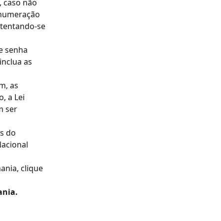
, caso não 
 numeração 
 atentando-se 
e senha 
inclua as 
m, as 
, a Lei 
 ser 
s do 
acional 
nia, clique 
ania.