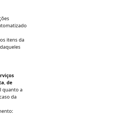
ções 
utomatizado 
os itens da 
 daqueles 
rviços 
ta
, 
de 
l quanto a 
caso da 
mento: