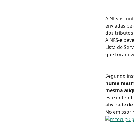
A NFS-e con
enviadas pel
dos tributos
A NFS-e deve
Lista de Serv
que foram ve
Segundo inst
numa mesma 
mesma alíq
este entendi
atividade de
No emissor 