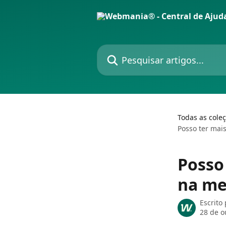
Passar para o conteúdo principal
Pesquisar artigos...
Todas as cole
Posso ter mai
Posso
na me
Escrito
28 de o