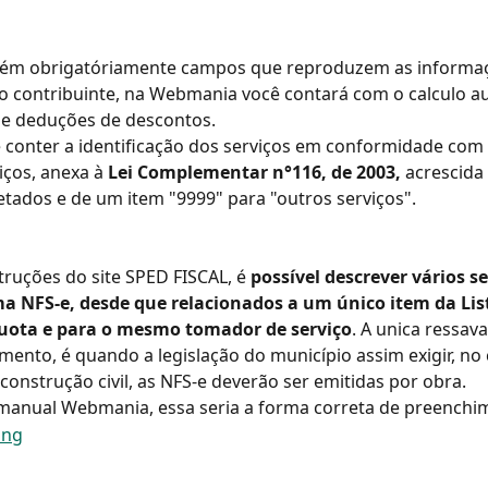
tém obrigatóriamente campos que reproduzem as informa
o contribuinte, na Webmania você contará com o calculo a
 e deduções de descontos.
 conter a identificação dos serviços em conformidade com 
iços, anexa à
 Lei Complementar n°116, de 2003,
 acrescida
tados e de um item "9999" para "outros serviços".
ruções do site SPED FISCAL, é 
possível descrever vários se
NFS-e, desde que relacionados a um único item da Lis
uota e para o mesmo tomador de serviço
. A unica ressava
mento, é quando a legislação do município assim exigir, no 
 construção civil, as NFS-e deverão ser emitidas por obra.
manual Webmania, essa seria a forma correta de preenchi