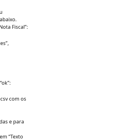
u 
abaixo.
Nota Fiscal”:
es”, 
“ok”:
.csv com os 
das e para 
 em “Texto 