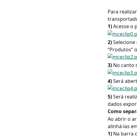
Para realiza
transportado
1)
 Acesse o p
2)
 Selecione
“Produtos” o
3)
 No canto 
4)
 Será aber
5)
 Será real
dados expor
Como separa
Ao abrir o a
alinhá-las e
1)
 Na barra 