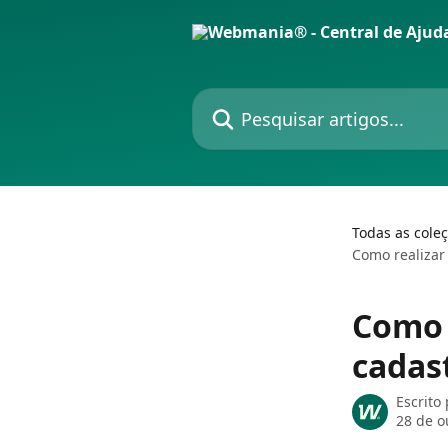
Passar para o conteúdo principal
Pesquisar artigos...
Todas as cole
Como realizar
Como 
cadas
Escrito
28 de o