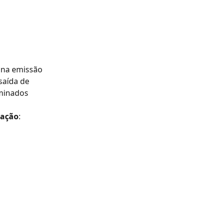
 na emissão 
saída de 
minados 
ração
: