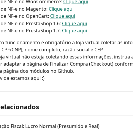
 de NF-e no WooCommerce: 
Clique aqui
 de NF-e no Magento: 
Clique aqui
de NF-e no OpenCart: 
Clique aqui
de NF-e no PrestaShop 1.6: 
Clique aqui
de NF-e no PrestaShop 1.7: 
Clique aqui
to funcionamento é obrigatório a loja virtual coletar as in
 CPF/CNPJ, nome completo, razão social e CEP.
oja virtual não esteja coletando essas informações, instrua 
 adaptar a página de Finalizar Compra (Checkout) confor
na página dos módulos no Github.
ida estamos aqui :)
relacionados
ção Fiscal: Lucro Normal (Presumido e Real)