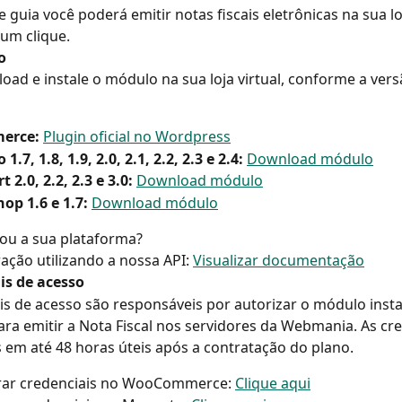
 guia você poderá emitir notas fiscais eletrônicas na sua loj
um clique.
o
oad e instale o módulo na sua loja virtual, conforme a vers
erce:
Plugin oficial no Wordpress
.7, 1.8, 1.9, 2.0, 2.1, 2.2, 2.3 e 2.4:
Download módulo
 2.0, 2.2, 2.3 e 3.0:
Download módulo
op 1.6 e 1.7:
Download módulo
ou a sua plataforma? 
ração utilizando a nossa API: 
Visualizar documentação
is de acesso
is de acesso são responsáveis por autorizar o módulo insta
 para emitir a Nota Fiscal nos servidores da Webmania. As cre
 em até 48 horas úteis após a contratação do plano.
rar credenciais no WooCommerce: 
Clique aqui