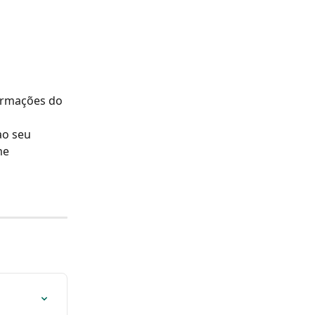
formações do 
ao seu 
me 