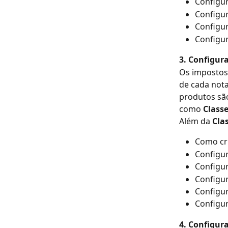
Configur
Configur
Configur
Configur
3. Configur
Os impostos 
de cada nota
produtos sã
como 
Class
Além da 
Cla
Como cri
Configu
Configu
Configur
Configur
Configur
4. Configur