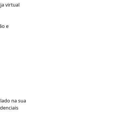
a virtual 
ão e 
lado na sua 
denciais 