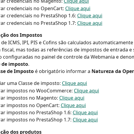
ar credenciais no Magento: 
Clique aqui
ar credenciais no OpenCart: 
Clique aqui
ar credenciais no PrestaShop 1.6: 
Clique aqui
ar credenciais no PrestaShop 1.7: 
Clique aqui
ação dos Impostos
de ICMS, IPI, PIS e Cofins são calculados automaticamente
 fiscal, mas todas as referências de impostos de entrada e 
o configuradas no painel de controle da Webmania e deno
e de imposto
.
sse de Imposto
 é obrigatório informar a 
Natureza da Ope
ar uma Classe de imposto: 
Clique aqui
rar impostos no WooCommerce: 
Clique aqui
rar impostos no Magento: 
Clique aqui
ar impostos no OpenCart: 
Clique aqui
ar impostos no PrestaShop 1.6: 
Clique aqui
ar impostos no PrestaShop 1.7: 
Clique aqui
ação dos produtos