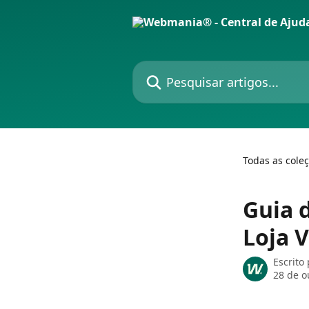
Passar para o conteúdo principal
Pesquisar artigos...
Todas as cole
Guia 
Loja V
Escrito
28 de o