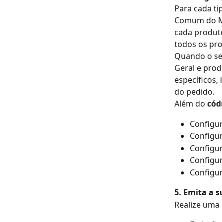
Para cada ti
Comum do Me
cada produt
todos os pr
Quando o se
Geral e pro
específicos,
do pedido.
Além do
 có
Configu
Configu
Configur
Configur
Configur
5. Emita a s
Realize uma 