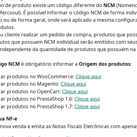
po de produto existe um código diferente do 
NCM
 (Nomenc
rcosul). É possível informar o código NCM de forma indiv
o ou de forma geral, onde será aplicado a mesma configur
odutos.
u cliente realizar um pedido de compra, produtos que po
dutos que possuem NCM individual serão emitidos com seu
 independente da quantidade de produtos que possuem na n
digo NCM
 é obrigatório informar a 
Origem dos produtos
:
rar produtos no WooCommerce: 
Clique aqui
rar produtos no Magento: 
Clique aqui
ar produtos no OpenCart: 
Clique aqui
ar produtos no PrestaShop 1.6: 
Clique aqui
ar produtos no PrestaShop 1.7: 
Clique aqui
ua NF-e
nova venda e emita as Notas Fiscais Eletrônicas com apena