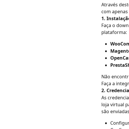
Através deste
com apenas 
1. Instalaçã
Faça o downl
plataforma:
WooCom
Magento 1
OpenCart
PrestaSh
Não encontr
Faça a integ
2. Credencia
As credencia
loja virtual
são enviadas
Configu