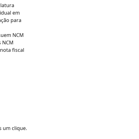
latura 
idual em 
ação para 
ssuem NCM 
s NCM 
ota fiscal 
s um clique.