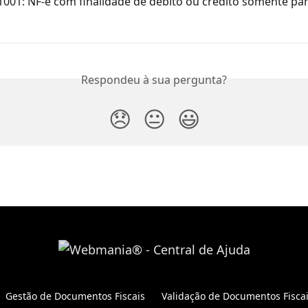
1001: NF-e com finalidade de débito ou crédito somente par
Respondeu à sua pergunta?
😞
😐
😃
Gestão de Documentos Fiscais
Validação de Documentos Fisca