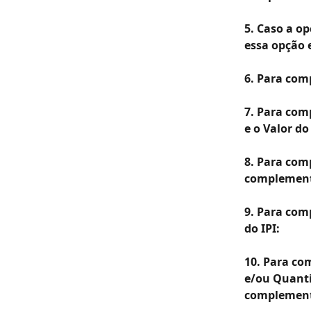
5. Caso a o
essa opção 
6. Para comp
7. Para com
e o Valor d
8. Para comp
complement
9. Para com
do IPI:
10. Para co
e/ou Quanti
complement