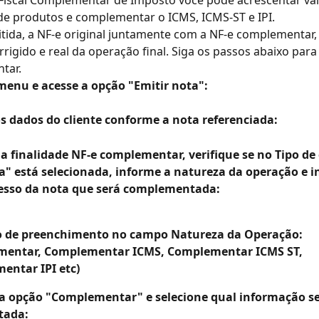
Fiscal Complementar de Imposto você pode acrescentar val
de produtos e complementar o ICMS, ICMS-ST e IPI.
tida, a NF-e original juntamente com a NF-e complementar, 
rrigido e real da operação final. Siga os passos abaixo para 
tar.
 menu e acesse a opção "Emitir nota":
os dados do cliente conforme a nota referenciada:
 a finalidade NF-e complementar, verifique se no Tipo de
a" está selecionada, informe a natureza da operação e in
esso da nota que será complementada: 
 de preenchimento no campo Natureza da Operação: 
entar, Complementar ICMS, Complementar ICMS ST, 
entar IPI etc)
na opção "Complementar" e selecione qual informação se
tada: