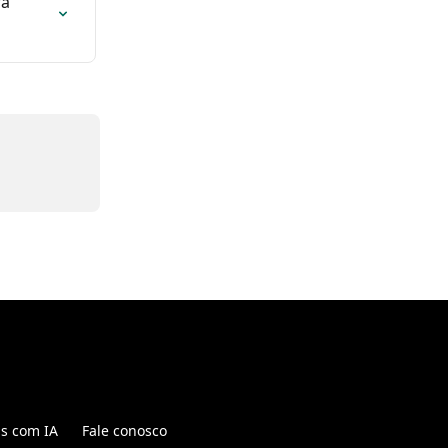
a 
is com IA
Fale conosco