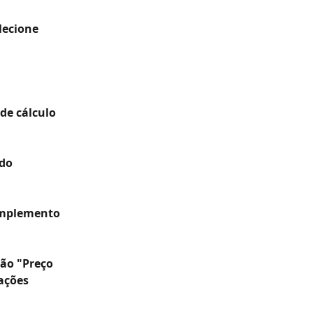
lecione 
de cálculo 
do 
omplemento 
ão "Preço 
ações 