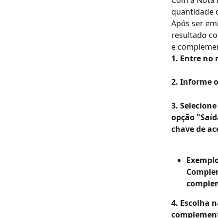
Com a Nota 
quantidade 
Após ser emi
resultado co
e complemen
1. Entre no
2. Informe 
3. Selecione
opção "Saíd
chave de ac
Exemplo
Complem
complem
4. Escolha 
complemen