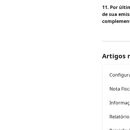
11. Por últ
de sua emis
complement
Artigos 
Configura
Nota Fis
Informaç
Relatóri