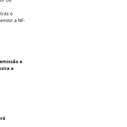
or ou 
trás o 
emitir a NF-
 emissão a 
sira a 
rá 