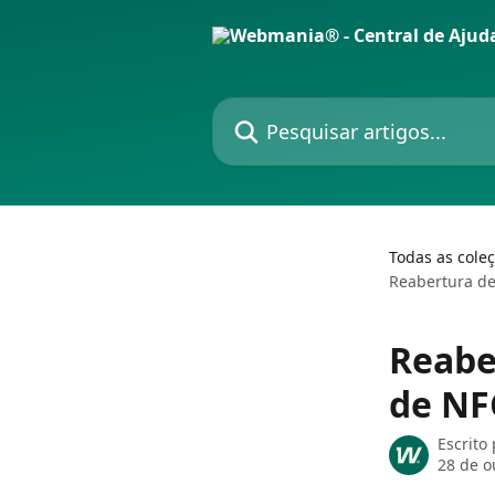
Passar para o conteúdo principal
Pesquisar artigos...
Todas as cole
Reabertura de
Reabe
de NFC
Escrito
28 de o