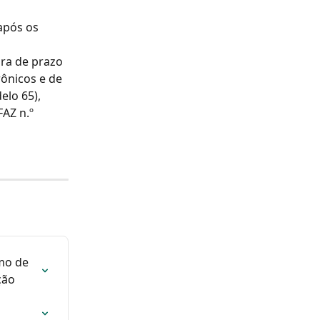
após os 
ura de prazo 
ônicos e de 
lo 65), 
AZ n.º 
mo de 
ção