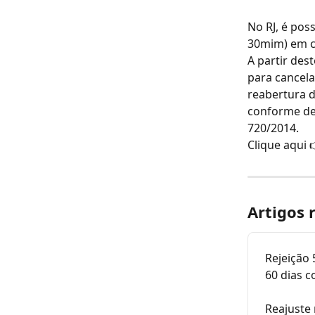
No RJ, é pos
30mim) em ca
A partir des
para cancel
reabertura d
conforme def
720/2014.
Clique aqui 
Artigos 
Rejeição 
60 dias c
Reajuste