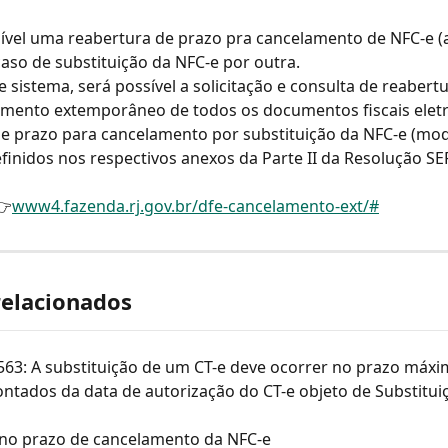
sível uma reabertura de prazo pra cancelamento de NFC-e (
so de substituição da NFC-e por outra.
te sistema, será possível a solicitação e consulta de reabert
amento extemporâneo de todos os documentos fiscais eletr
e prazo para cancelamento por substituição da NFC-e (mode
inidos nos respectivos anexos da Parte II da Resolução SEF
👉
www4.fazenda.rj.gov.br/dfe-cancelamento-ext/#
relacionados
563: A substituição de um CT-e deve ocorrer no prazo máxi
ontados da data de autorização do CT-e objeto de Substitui
 no prazo de cancelamento da NFC-e