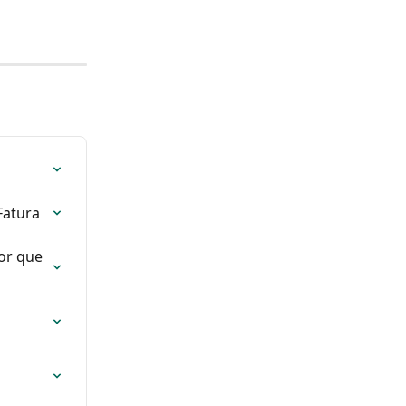
Fatura
or que 
 