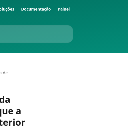
oluções
Documentação
Painel
a de
 da
que a
terior