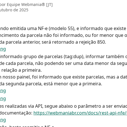
 por
Equipe Webmania® [JT]
utubro de 2025
ndo emitida uma NF-e (modelo 55), e informado que existe p
ncimento da parcela não foi informado, ou for menor que o
a parcela anterior, será retornado a rejeição 850.
informado grupo de parcelas (tag:dup), informar também o
de cada parcela, não podendo ser uma data menor da seg
 relação a primeira.
 nosso painel, foi informado que existe parcelas, mas a dat
a segunda parcela, está menor que a primeira.
s realizadas via API, segue abaixo o parâmetro a ser enviad
documentação: 
https://webmaniabr.com/docs/rest-api-nfe/