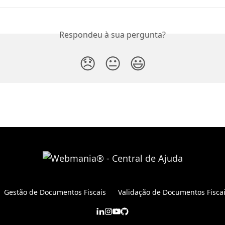
Respondeu à sua pergunta?
😞
😐
😃
Gestão de Documentos Fiscais
Validação de Documentos Fisca