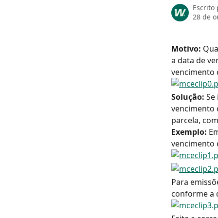
Escrito
28 de o
Motivo: 
Qua
a data de ve
vencimento d
Solução: 
Se 
vencimento 
parcela, com
Exemplo: 
Em
vencimento d
Para emissõe
conforme a 