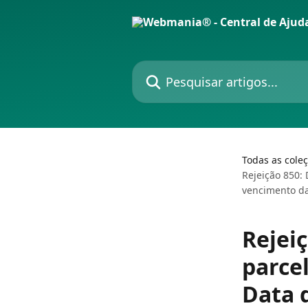
Passar para o conteúdo principal
Pesquisar artigos...
Todas as cole
Rejeição 850:
vencimento da
Rejei
parce
Data 