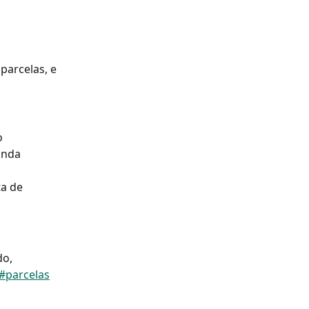
arcelas, e 
 
 
unda 
a de 
o, 
#parcelas