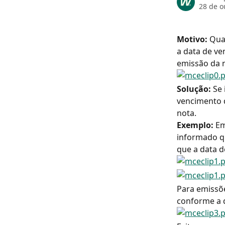
28 de o
Motivo: 
Qua
a data de ve
emissão da n
Solução: 
Se 
vencimento 
nota.
Exemplo: 
Em
informado qu
que a data d
Para emissõe
conforme a 