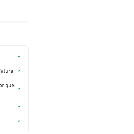
Fatura
or que 