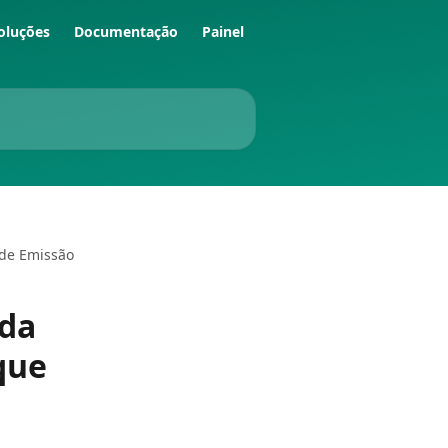
oluções
Documentação
Painel
 de Emissão
 da
que