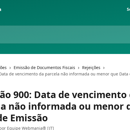
S
ções
Emissão de Documentos Fiscais
Rejeições
 Data de vencimento da parcela não informada ou menor que Data
ção 900: Data de vencimento
la não informada ou menor 
de Emissão
 por
Equipe Webmania® [JT]