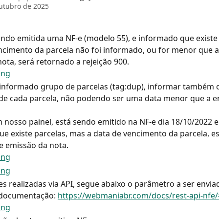
utubro de 2025
ndo emitida uma NF-e (modelo 55), e informado que existe p
ncimento da parcela não foi informado, ou for menor que a
ota, será retornado a rejeição 900.
informado grupo de parcelas (tag:dup), informar também o
de cada parcela, não podendo ser uma data menor que a e
 nosso painel, está sendo emitido na NF-e dia 18/10/2022 e 
e existe parcelas, mas a data de vencimento da parcela, e
e emissão da nota.
s realizadas via API, segue abaixo o parâmetro a ser enviad
documentação: 
https://webmaniabr.com/docs/rest-api-nfe/