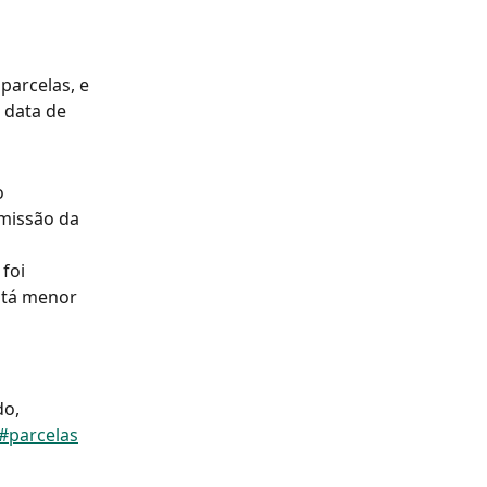
arcelas, e 
 data de 
 
missão da 
foi 
stá menor 
o, 
#parcelas