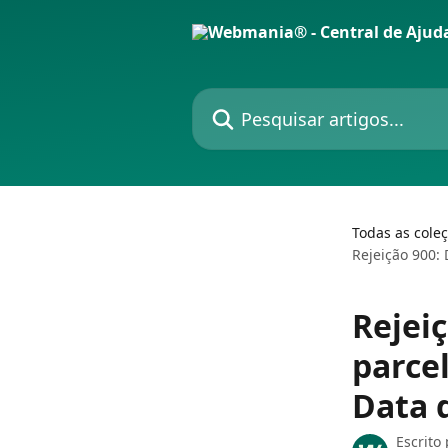
Passar para o conteúdo principal
Pesquisar artigos...
Todas as cole
Rejeição 900:
Rejei
parce
Data 
Escrito