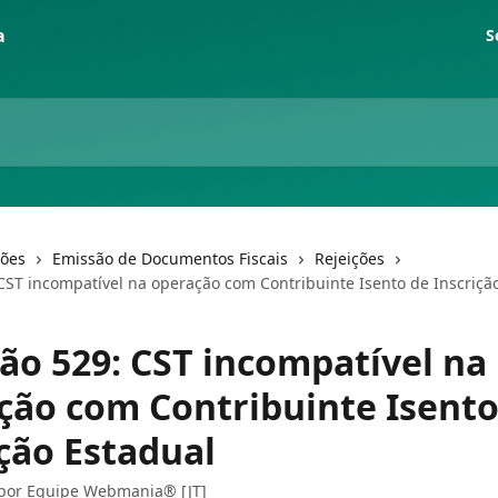
S
ções
Emissão de Documentos Fiscais
Rejeições
 CST incompatível na operação com Contribuinte Isento de Inscriçã
ção 529: CST incompatível na
ção com Contribuinte Isento
ição Estadual
 por
Equipe Webmania® [JT]