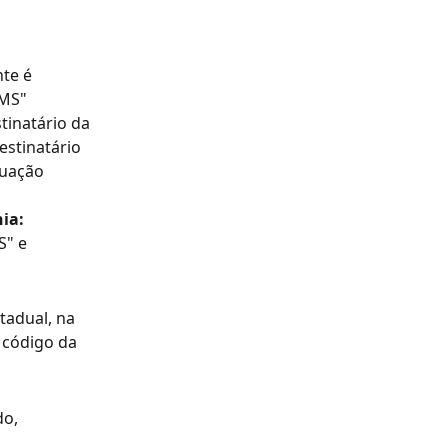
te é 
CMS"
tinatário da 
stinatário 
tuação 
ia:
S" e 
tadual, na 
 código da 
o, 