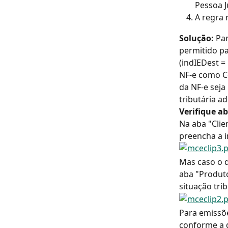
Pessoa J
A regra 
Solução: 
Pa
permitido pa
(indIEDest = 
NF-e como Co
da NF-e seja
tributária a
Verifique a
Na aba "Clie
preencha a 
Mas caso o d
aba "Produto
situação tri
Para emissõe
conforme a 