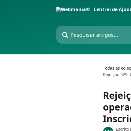
Passar para o conteúdo principal
Pesquisar artigos...
Todas as cole
Rejeição 529:
Rejei
opera
Inscr
Escrito