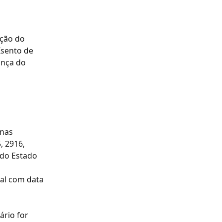
ção do 
Isento de 
ança do 
nas 
 2916, 
do Estado 
cal com data 
 
rio for 