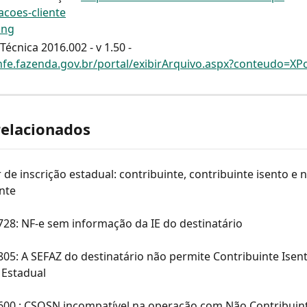
coes-cliente
Técnica 2016.002 - v 1.50 - 
nfe.fazenda.gov.br/portal/exibirArquivo.aspx?conteudo=X
relacionados
 de inscrição estadual: contribuinte, contribuinte isento e 
nte
728: NF-e sem informação da IE do destinatário
805: A SEFAZ do destinatário não permite Contribuinte Isent
 Estadual
 600 : CSOSN incompatível na operação com Não Contribuin