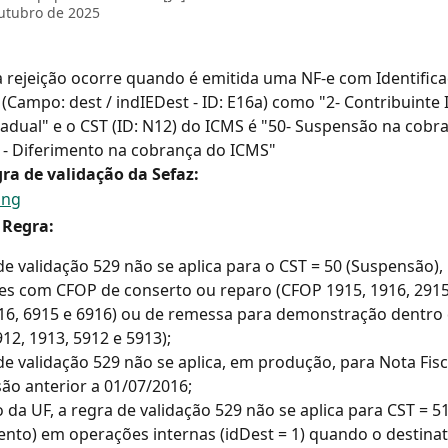
utubro de 2025
a rejeição ocorre quando é emitida uma NF-e com Identifica
 (Campo: dest / indIEDest - ID: E16a) como "2- Contribuinte 
tadual" e o CST (ID: N12) do ICMS é "50- Suspensão na cobr
1- Diferimento na cobrança do ICMS"
ra de validação da Sefaz:
 Regra:
de validação 529 não se aplica para o CST = 50 (Suspensão), 
s com CFOP de conserto ou reparo (CFOP 1915, 1916, 2915,
16, 6915 e 6916) ou de remessa para demonstração dentro 
12, 1913, 5912 e 5913);
de validação 529 não se aplica, em produção, para Nota Fis
ão anterior a 01/07/2016;
io da UF, a regra de validação 529 não se aplica para CST = 51
ento) em operações internas (idDest = 1) quando o destinatá