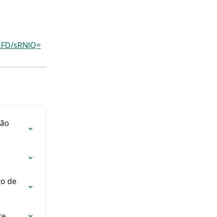
PcFD/sRNlQ=
não 
o de 
te