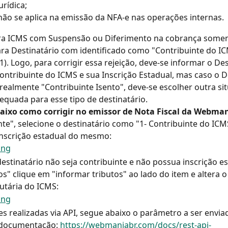
urídica;
não se aplica na emissão da NFA-e nas operações internas.
ra ICMS com Suspensão ou Diferimento na cobrança somen
ra Destinatário com identificado como "Contribuinte do I
1). Logo, para corrigir essa rejeição, deve-se informar o Des
ntribuinte do ICMS e sua Inscrição Estadual, mas caso o De
 realmente "Contribuinte Isento", deve-se escolher outra si
dequada para esse tipo de destinatário.
baixo como corrigir no emissor de Nota Fiscal da Webman
nte", selecione o destinatário como "1- Contribuinte do ICM
inscrição estadual do mesmo:
estinatário não seja contribuinte e não possua inscrição es
s" clique em "informar tributos" ao lado do item e altera o
butária do ICMS:
s realizadas via API, segue abaixo o parâmetro a ser enviad
documentação: 
https://webmaniabr.com/docs/rest-api-