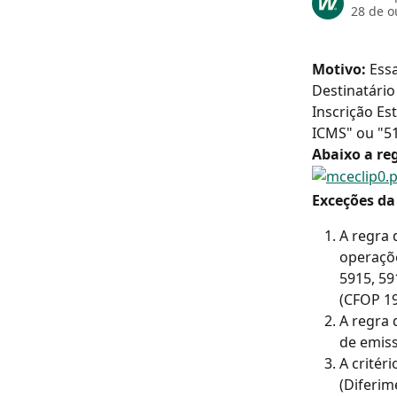
28 de o
Motivo: 
Ess
Destinatário
Inscrição Es
ICMS" ou "5
Abaixo a reg
Exceções da
A regra 
operaçõe
5915, 59
(CFOP 19
A regra 
de emiss
A critér
(Diferim