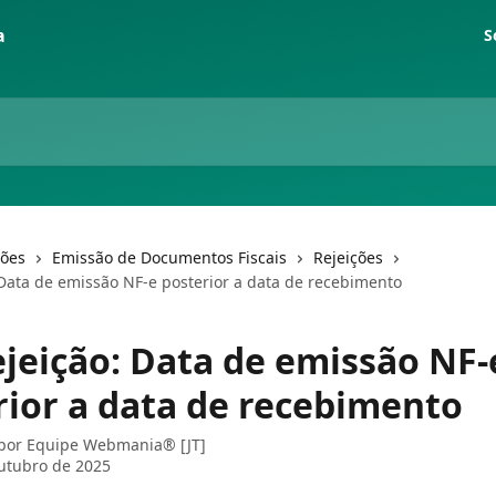
S
ções
Emissão de Documentos Fiscais
Rejeições
 Data de emissão NF-e posterior a data de recebimento
ejeição: Data de emissão NF-
rior a data de recebimento
 por
Equipe Webmania® [JT]
utubro de 2025