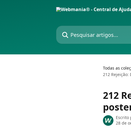
Passar para o conteúdo principal
Pesquisar artigos...
Todas as cole
212 Rejeição:
212 R
poste
Escrito
28 de o