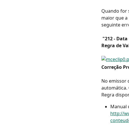
Quando for 
maior que a
seguinte err
 "212 - Dat
Regra de Va
Correção Pr
No emissor 
automática. 
Regra dispon
Manual d
http://w
conteud