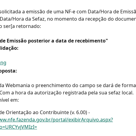
solicitada a emissão de uma NF-e com Data/Hora de Emissã
 Data/Hora da Sefaz, no momento da recepção do document
o ser[a retornado:
a de Emissão posterior a data de recebimento"
lidação:
oposta:
da Webmania o preenchimento do campo se dará de forma
Com a hora da autorização registrada pela sua sefaz local.
ível em:
e Orientação ao Contribuinte (v. 6.00) - 
ww.nfe.fazenda.gov.br/portal/exibirArquivo.aspx?
o=URCYvjVMIzI=