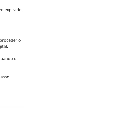
zo expirado, 
 proceder o 
ital.
quando o 
passo.