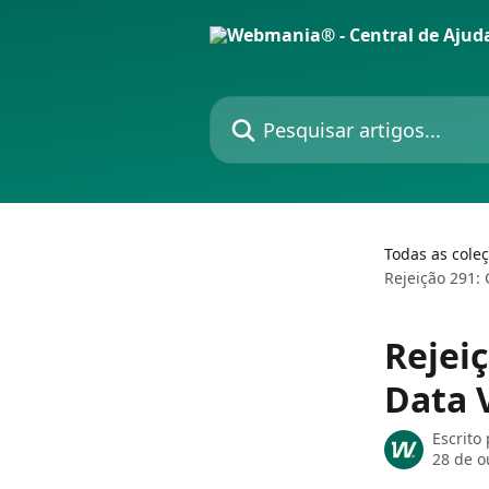
Passar para o conteúdo principal
Pesquisar artigos...
Todas as cole
Rejeição 291: 
Rejeiç
Data 
Escrito
28 de o