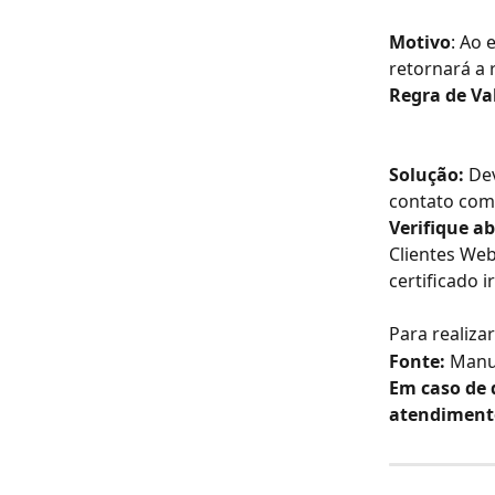
Motivo
: Ao 
retornará a 
Regra de Va
Solução: 
Dev
contato com a
Verifique a
Clientes Web
certificado 
Para realiza
Fonte:
 Manu
Em caso de 
atendiment