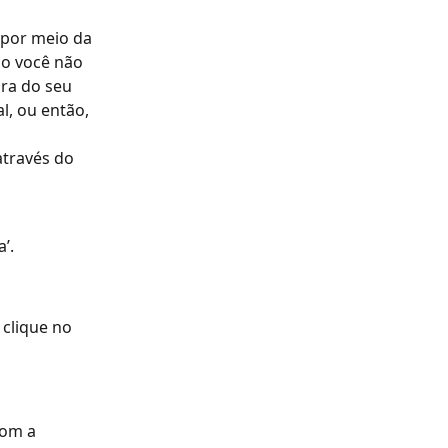
por meio da 
so você não 
ra do seu 
, ou então, 
através do 
’.
clique no 
com a 