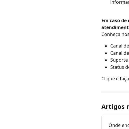
informaç
Em caso de 
atendiment
Conheça noss
Canal de
Canal de
Suporte 
Status d
Clique e faç
Artigos 
Onde enc