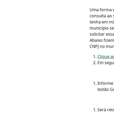
Uma forma d
consulta ao 
tenha em mão
município se
solicitar es
Abaixo fizem
CNPJ no muni
Clique a
Em segui
Informe 
botão Ge
Será ret