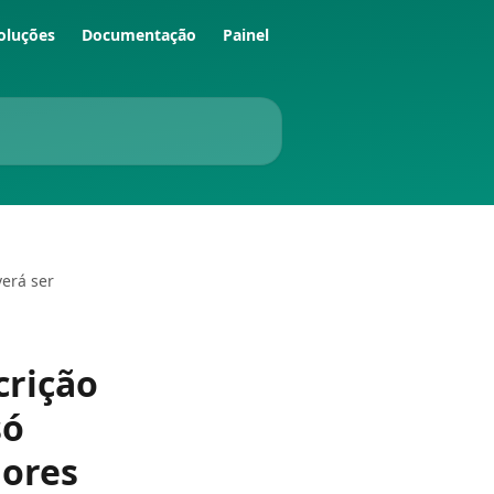
oluções
Documentação
Painel
verá ser
crição
só
dores