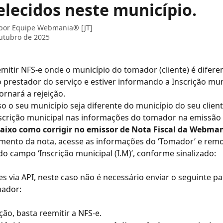
elecidos neste município.
 por
Equipe Webmania® [JT]
utubro de 2025
emitir NFS-e onde o município do tomador (cliente) é difere
 prestador do serviço e estiver informando a Inscrição mun
ornará a rejeição.
o o seu município seja diferente do município do seu client
scrição municipal nas informações do tomador na emissão 
baixo como corrigir no emissor de Nota Fiscal da Webman
mento da nota, acesse as informações do ‘Tomador’ e remo
o campo ‘Inscrição municipal (I.M)’, conforme sinalizado:
s via API, neste caso não é necessário enviar o seguinte p
mador:
ção, basta reemitir a NFS-e.