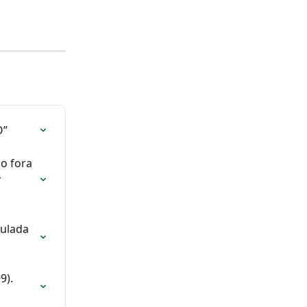
O”
o fora 
 
culada 
9). 