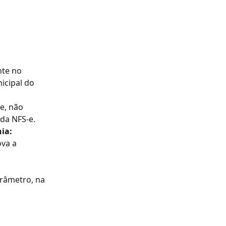
nte no 
icipal do 
e, não 
da NFS-e.
ia:
va a 
arâmetro, na 