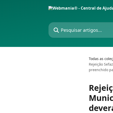
Passar para o conteúdo principal
Pesquisar artigos...
Todas as cole
Rejeição Sefa
preenchido pa
Rejeiç
Munic
dever