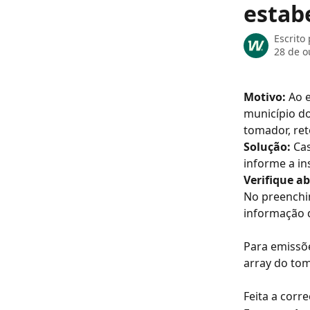
estab
Escrito
28 de o
Motivo:
 Ao 
município do
tomador, ret
Solução: 
Cas
informe a in
Verifique a
No preenchi
informação d
Para emissõe
array do to
Feita a corre