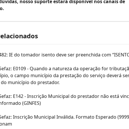
dúvidas, nosso suporte estará disponível nos canais de 
o.
relacionados
 482: IE do tomador isento deve ser preenchida com “ISENT
Sefaz: E0109 - Quando a natureza da operação for tributaçã
pio, o campo município da prestação do serviço deverá ser
 do município do prestador.
Sefaz: E142 - Inscrição Municipal do prestador não está vin
informado (GINFES)
Sefaz: Inscrição Municipal Inválida. Formato Esperado (9999
Conam