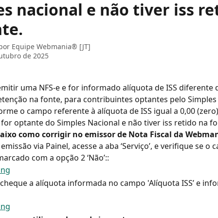
s nacional e não tiver iss re
te.
 por
Equipe Webmania® [JT]
utubro de 2025
emitir uma NFS-e e for informado alíquota de ISS diferente d
etenção na fonte, para contribuintes optantes pelo Simples
forme o campo referente à alíquota de ISS igual a 0,00 (zero
 for optante do Simples Nacional e não tiver iss retido na fo
baixo como corrigir no emissor de Nota Fiscal da Webman
 emissão via Painel, acesse a aba ‘Serviço’, e verifique se o 
 marcado com a opção 2 ‘Não’::
cheque a alíquota informada no campo 'Alíquota ISS’ e info