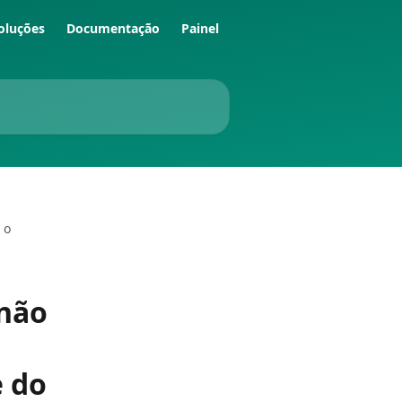
oluções
Documentação
Painel
 o
 não
e do