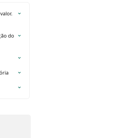
valor.
ção do 
ória