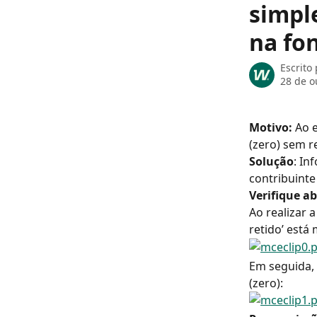
simple
na fon
Escrito
28 de o
Motivo:
 Ao 
(zero) sem r
Solução
: In
contribuinte
Verifique a
Ao realizar a
retido’ está
Em seguida, 
(zero):