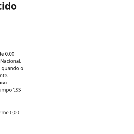
tido
e 0,00 
 Nacional.
) quando o 
nte.
ia:
campo ‘ISS 
rme 0,00 