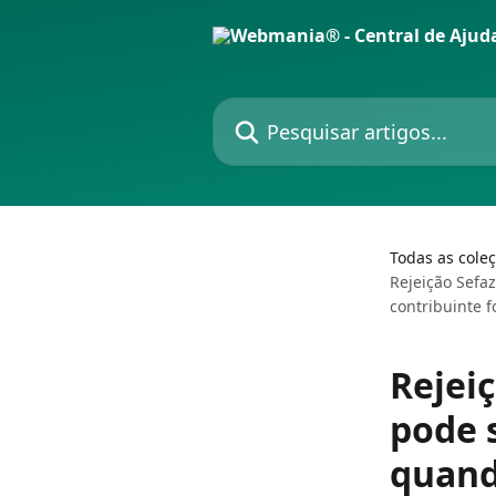
Passar para o conteúdo principal
Pesquisar artigos...
Todas as cole
Rejeição Sefaz
contribuinte f
Rejeiç
pode s
quand