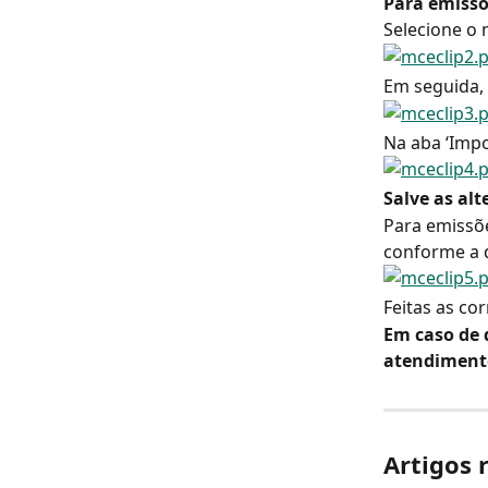
Para emissõ
Selecione o 
Em seguida, n
Na aba ‘Impo
Salve as alt
Para emissõe
conforme a 
Feitas as cor
Em caso de 
atendiment
Artigos 