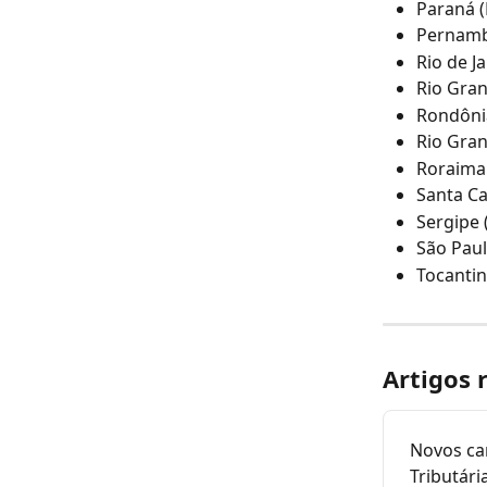
Paraná (P
Pernambu
Rio de Ja
Rio Gran
Rondônia
Rio Gran
Roraima 
Santa Cat
Sergipe (
São Paulo
Tocantins
Artigos 
Novos ca
Tributári