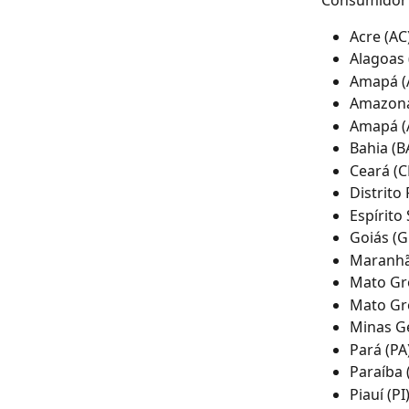
Consumidor 
Acre (AC)
Alagoas (
Amapá (A
Amazona
Amapá (A
Bahia (BA
Ceará (CE
Distrito 
Espírito 
Goiás (G
Maranhã
Mato Gro
Mato Gro
Minas Ge
Pará (PA)
Paraíba (
Piauí (PI)