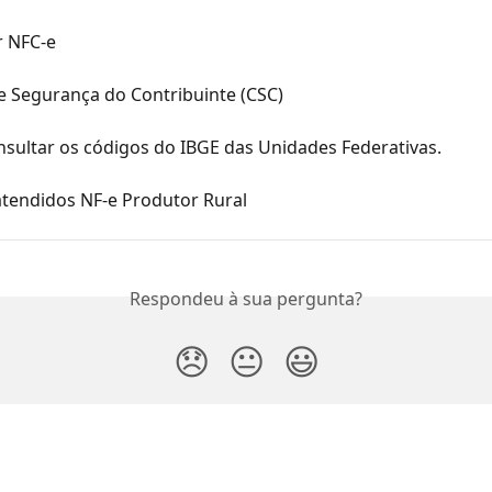
r NFC-e
e Segurança do Contribuinte (CSC)
sultar os códigos do IBGE das Unidades Federativas.
atendidos NF-e Produtor Rural
Respondeu à sua pergunta?
😞
😐
😃