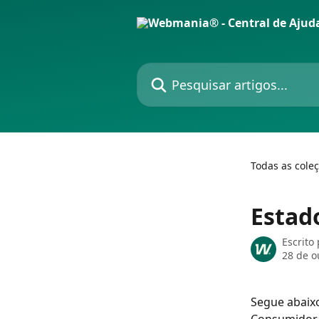
Passar para o conteúdo principal
Pesquisar artigos...
Todas as cole
Estad
Escrito
28 de o
Segue abaixo