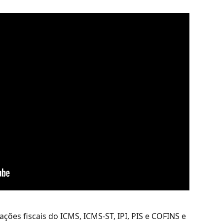
ções fiscais do ICMS, ICMS-ST, IPI, PIS e COFINS e 