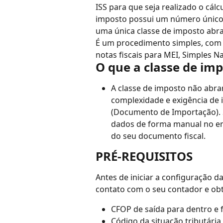
ISS para que seja realizado o cál
imposto possui um número único d
uma única classe de imposto abran
É um procedimento simples, com p
notas fiscais para MEI, Simples N
O que a classe de im
A classe de imposto não abra
complexidade e exigência de 
(Documento de Importação). S
dados de forma manual no em
do seu documento fiscal.
PRÉ-REQUISITOS
Antes de iniciar a configuração d
contato com o seu contador e obt
CFOP de saída para dentro e 
Código da situação tributária