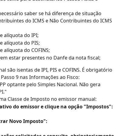
necessário saber se há diferença de situação 
ntribuintes do ICMS e Não Contribuintes do ICMS 
e alíquota do IPI;
e alíquota do PIS;
 e alíquota do COFINS;
em estar presentes no Danfe da nota fiscal;
l são isentas de IPI, PIS e COFINS. É obrigatório 
 Passo 9 nas Informações ao Fisco:
P optante pelo Simples Nacional. Não gera 
PI."
 uma Classe de Imposto no emissor manual:
rativo do emissor e clique na opção "Impostos":
trar Novo Imposto":
mações solicitadas e consulte, obrigatoriamente, 