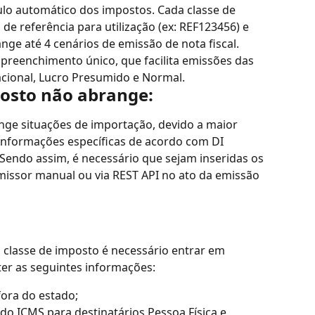
culo automático dos impostos. Cada classe de 
e referência para utilização (ex: REF123456) e 
ge até 4 cenários de emissão de nota fiscal.
reenchimento único, que facilita emissões das 
acional, Lucro Presumido e Normal.
posto não abrange:
nge situações de importação, devido a maior 
informações específicas de acordo com DI 
endo assim, é necessário que sejam inseridas os 
issor manual ou via REST API no ato da emissão 
a classe de imposto é necessário entrar em 
er as seguintes informações:
fora do estado;
 do ICMS para destinatários Pessoa Física e 