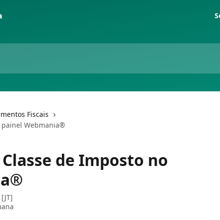
S
mentos Fiscais
o painel Webmania®
 Classe de Imposto no
ia®
[JT]
mana