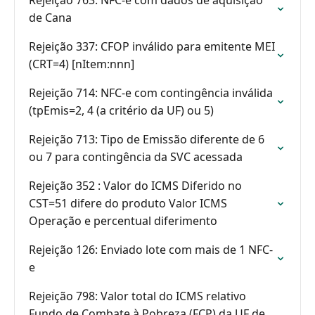
Rejeição 763: NFC-e com dados de aquisição
de Cana
Rejeição 337: CFOP inválido para emitente MEI
(CRT=4) [nItem:nnn]
Rejeição 714: NFC-e com contingência inválida
(tpEmis=2, 4 (a critério da UF) ou 5)
Rejeição 713: Tipo de Emissão diferente de 6
ou 7 para contingência da SVC acessada
Rejeição 352 : Valor do ICMS Diferido no
CST=51 difere do produto Valor ICMS
Operação e percentual diferimento
Rejeição 126: Enviado lote com mais de 1 NFC-
e
Rejeição 798: Valor total do ICMS relativo
Fundo de Combate à Pobreza (FCP) da UF de