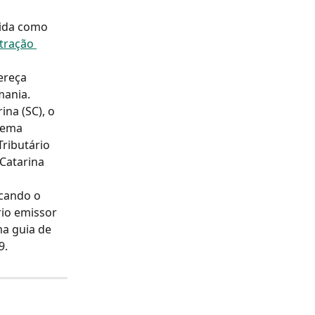
cida como 
tração 
ereça 
mania.
ina (SC), o 
tema 
ributário 
Catarina 
cando o 
io emissor 
ma guia de 
9.