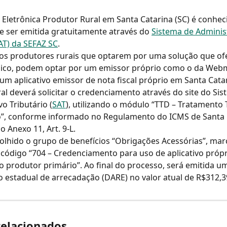
l Eletrônica Produtor Rural em Santa Catarina (SC) é conhe
e ser emitida gratuitamente através do 
Sistema de Adminis
SAT) da SEFAZ SC
.
 os produtores rurais que optarem por uma solução que of
nico, podem optar por um emissor próprio como o da Web
 um aplicativo emissor de nota fiscal próprio em Santa Catar
al deverá solicitar o credenciamento através do site do Sis
o Tributário (
SAT
), utilizando o módulo “TTD – Tratamento T
o”, conforme informado no Regulamento do ICMS de Santa 
no Anexo 11, Art. 9-L.
olhido o grupo de benefícios “Obrigações Acessórias”, mar
 código “704 – Credenciamento para uso de aplicativo própr
o produtor primário”. Ao final do processo, será emitida u
 estadual de arrecadação (DARE) no valor atual de R$312,3
relacionados