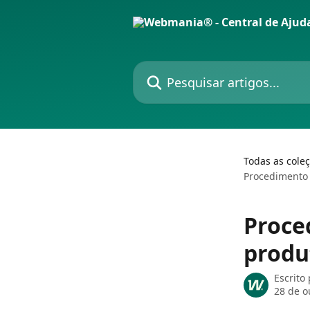
Passar para o conteúdo principal
Pesquisar artigos...
Todas as cole
Procedimento 
Proce
produ
Escrito
28 de o