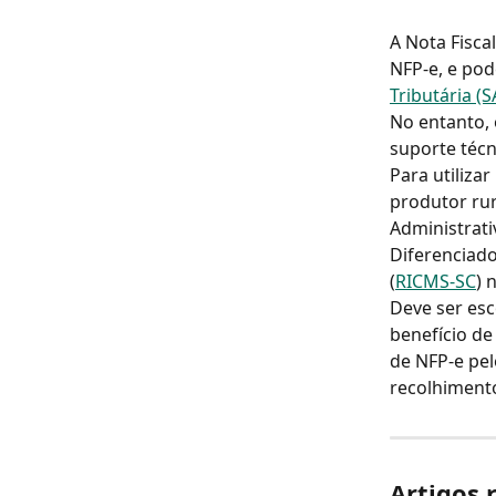
A Nota Fisca
NFP-e, e pod
Tributária (
No entanto,
suporte téc
Para utilizar
produtor rur
Administrativ
Diferenciad
(
RICMS-SC
) 
Deve ser esc
benefício de
de NFP-e pel
recolhimento
Artigos 