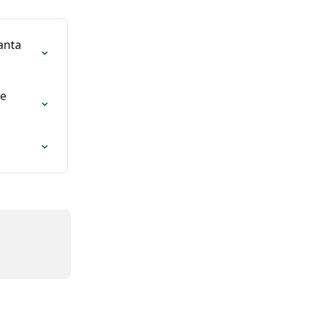
anta 
e 