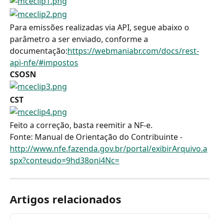
Para emissões realizadas via API, segue abaixo o 
parâmetro a ser enviado, conforme a 
documentação:
https://webmaniabr.com/docs/rest-
api-nfe/#impostos
CSOSN
CST
Feito a correção, basta reemitir a NF-e.
Fonte: Manual de Orientação do Contribuinte - 
http://www.nfe.fazenda.gov.br/portal/exibirArquivo.a
spx?conteudo=9hd38oni4Nc=
Artigos relacionados