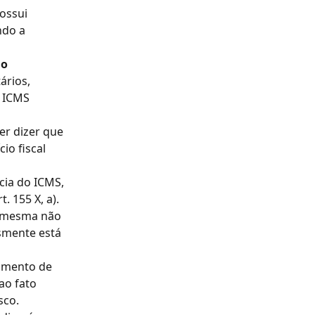
ossui 
ndo a 
o 
ários, 
 ICMS 
er dizer que 
io fiscal 
cia do ICMS, 
 155 X, a).
a mesma não 
esmente está 
amento de 
o fato 
sco.