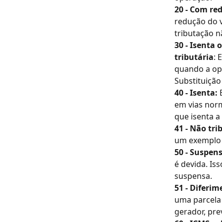
20 - Com red
redução do v
tributação n
30 - Isenta
tributária
: 
quando a ope
Substituição
40 - Isenta: 
em vias norm
que isenta a
41 - Não tri
um exemplo é
50 - Suspens
é devida. Is
suspensa.
51 - Diferim
uma parcela 
gerador, pre