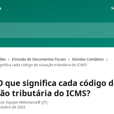
S
ções
Emissão de Documentos Fiscais
Dúvidas Contábeis
gnifica cada código de situação tributária do ICMS?
O que significa cada código 
ção tributária do ICMS?
 por
Equipe Webmania® [JT]
utubro de 2025