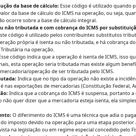
ução da base de cálculo: 
Esse código é utilizado quando p
alor da base de cálculo do ICMS na operação, ou seja, qua
ão ocorre sobre a base de cálculo integral.
 ou não tributada e com cobrança do ICMS por substituiçã
Este código é utilizado pelos contribuintes substitutos tribut
ração própria é isenta ou não tributada, e há cobrança do
 Tributária na operação.
Esse código indica que a operação é isenta de ICMS, isso qu
ais, esta operação seria tributada mas existe algum benefíc
 mercadoria/operação de ser tributada pelo ICMS.
butada: 
Indica que no tipo da operação não existe a incidên
 nas exportações de mercadorias (Constituição Federal, Art.
ão: 
Indica que a cobrança do ICMS é suspensa, portanto 
so não quer dizer que a mercadoria esteja isenta, ela simpl
ento: 
O diferimento do ICMS é uma técnica que adia o pag
do imposto devido na operação para uma etapa posterior a
vista na legislação ou em regime especial concedido pelo Fi