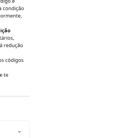
ódigo é 
a condição 
iormente, 
ição 
ários, 
há redução 
os códigos 
 te 