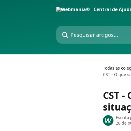
Passar para o conteúdo principal
Pesquisar artigos...
Todas as cole
CST - O que si
CST - 
situa
Escrito
28 de o