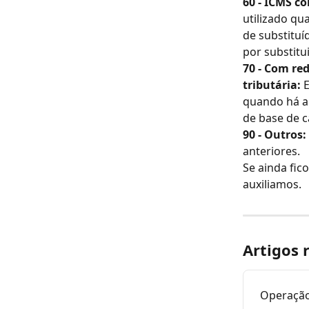
60 - ICMS c
utilizado qu
de substituí
por substitui
70 - Com re
tributária: 
E
quando há a 
de base de c
90 - Outros:
anteriores.
Se ainda fic
auxiliamos.
Artigos 
Operação