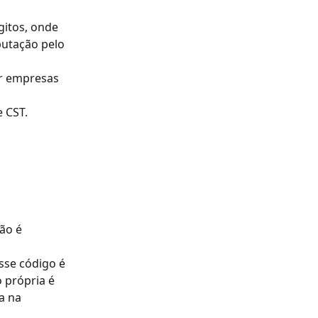
gitos, onde 
butação pelo 
or empresas 
e CST.
ão é 
sse código é 
 própria é 
a na 