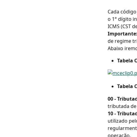
Cada código 
o 1° dígito 
ICMS (CST de
Importante:
de regime tr
Abaixo iremo
Tabela 
Tabela C
00 - Tributa
tributada de
10 - Tributa
utilizado pe
regularmente
operação.