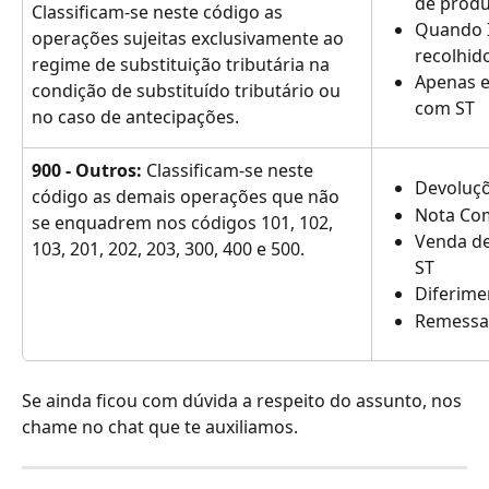
de produ
Classificam-se neste código as 
Quando I
operações sujeitas exclusivamente ao 
recolhid
regime de substituição tributária na 
Apenas e
condição de substituído tributário ou 
com ST
no caso de antecipações.
900 - Outros: 
Classificam-se neste 
Devoluçõ
código as demais operações que não 
Nota Co
se enquadrem nos códigos 101, 102, 
Venda d
103, 201, 202, 203, 300, 400 e 500.
ST
Diferime
Remessa 
Se ainda ficou com dúvida a respeito do assunto, nos 
chame no chat que te auxiliamos.