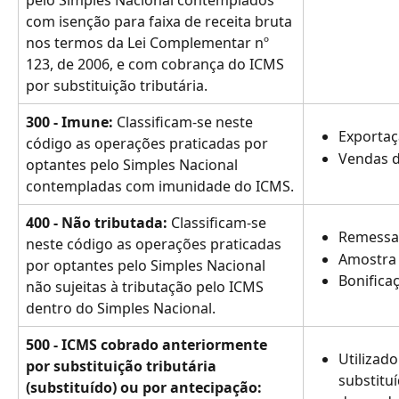
pelo Simples Nacional contemplados 
com isenção para faixa de receita bruta 
nos termos da Lei Complementar nº 
123, de 2006, e com cobrança do ICMS 
por substituição tributária.
300 - Imune: 
Classificam-se neste 
Exportaç
código as operações praticadas por 
Vendas de
optantes pelo Simples Nacional 
contempladas com imunidade do ICMS.
400 - Não tributada:
 Classificam-se 
Remessa
neste código as operações praticadas 
Amostra 
por optantes pelo Simples Nacional 
Bonifica
não sujeitas à tributação pelo ICMS 
dentro do Simples Nacional.
500 - ICMS cobrado anteriormente 
Utilizado
por substituição tributária 
substitu
(substituído) ou por antecipação: 