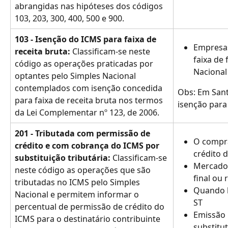
abrangidas nas hipóteses dos códigos 
103, 203, 300, 400, 500 e 900.
103 - Isenção do ICMS para faixa de 
Empresas
receita bruta: 
Classificam-se neste 
faixa de
código as operações praticadas por 
Nacional
optantes pelo Simples Nacional 
contemplados com isenção concedida 
Obs: Em Sant
para faixa de receita bruta nos termos 
isenção para
da Lei Complementar nº 123, de 2006.
201 - Tributada com permissão de 
O compra
crédito e com cobrança do ICMS por 
crédito 
substituição tributária: 
Classificam-se 
Mercador
neste código as operações que são 
final ou
tributadas no ICMS pelo Simples 
Quando 
Nacional e permitem informar o 
ST
percentual de permissão de crédito do 
Emissão 
ICMS para o destinatário contribuinte 
substitu