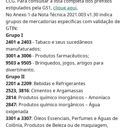
CCG. Para consultar a lista completa dos prefixos 
estipulados pela GS1, 
clique aqui.
No Anexo 1 da Nota Técnica 2021.003 v1.30 indica 
grupos de mercadorias especificas com validação de 
GTIN:
Grupo I
2401 a 2403
 - Tabaco e seus sucedâneos 
manufaturados;
3001 a 3006 
- Produtos farmacêuticos;
9503 a 9505
 - Brinquedos, jogos, artigos para 
divertimento.
Grupo II
2201 a 2209
: Bebidas e Refrigerantes
2523, 3816
: Cimentos e Argamassas
2814
: Produtos químico inorgânicos – Amoníaco
2847: 
Produtos químico inorgânicos – Água 
oxigenada
3301 a 3307
: Óleos Essenciais, Perfumes e Águas de 
Colônia, Produtos de Beleza ou de maquiagem, 