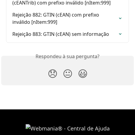
(cEANTrib) com prefixo inválido [nItem:999]
Rejeição 882: GTIN (cEAN) com prefixo 
inválido [nItem:999]
Rejeição 883: GTIN (cEAN) sem informação
Respondeu à sua pergunta?
😞
😐
😃