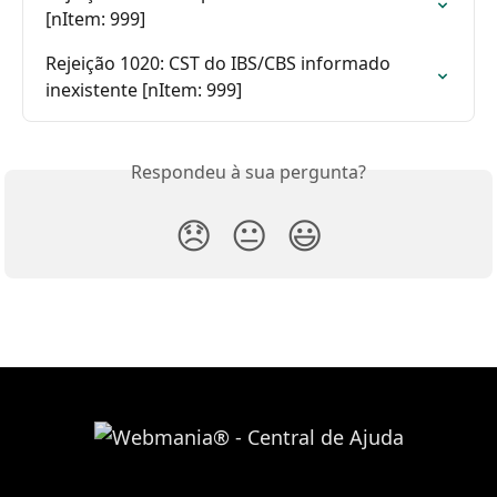
[nItem: 999]
Rejeição 1020: CST do IBS/CBS informado 
inexistente [nItem: 999]
Respondeu à sua pergunta?
😞
😐
😃