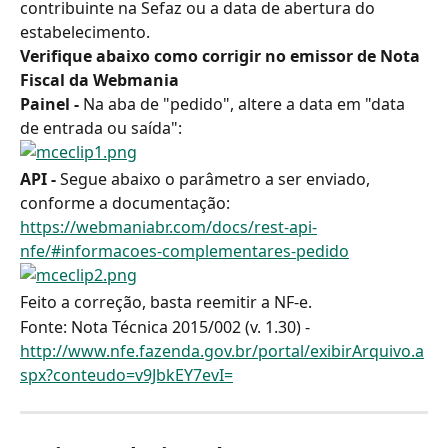
contribuinte na Sefaz ou a data de abertura do 
estabelecimento.
Verifique abaixo como corrigir no emissor de Nota 
Fiscal da Webmania
Painel - 
Na aba de "pedido", altere a data em "data 
de entrada ou saída":
API -
 Segue abaixo o parâmetro a ser enviado, 
conforme a documentação: 
https://webmaniabr.com/docs/rest-api-
nfe/#informacoes-complementares-pedido
Feito a correção, basta reemitir a NF-e.
Fonte: Nota Técnica 2015/002 (v. 1.30) - 
http://www.nfe.fazenda.gov.br/portal/exibirArquivo.a
spx?conteudo=v9JbkEY7evI=