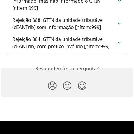
informado, mas não informado o GTIN 
[nItem:999]
Rejeição 888: GTIN da unidade tributável 
(cEANTrib) sem informação [nItem:999]
Rejeição 884: GTIN da unidade tributável 
(cEANTrib) com prefixo inválido [nItem:999]
Respondeu à sua pergunta?
😞
😐
😃