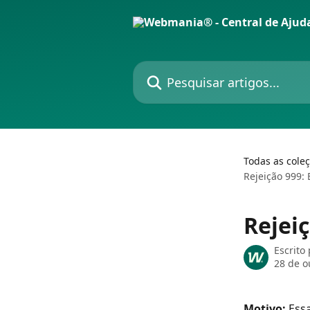
Passar para o conteúdo principal
Pesquisar artigos...
Todas as cole
Rejeição 999:
Rejei
Escrito
28 de o
Motivo: 
Essa