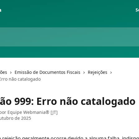
S
ções
Emissão de Documentos Fiscais
Rejeições
 Erro não catalogado
ção 999: Erro não catalogado
 por
Equipe Webmania® [JT]
utubro de 2025
 rejeição geralmente ocorre devido a alguma falha, indispo