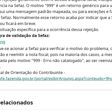
ncia na Sefaz. O motivo "999" é um retorno genérico para 
sui uma mensagem padrão mapeada, ou para exceções e fa
 Sefaz. Normalmente esse retorno acaba por indicar que a 
 ou ficará em breve.
ituação específica para a ocorrência dessa rejeição.
ra de validação da Sefaz:
e-se acionar a Sefaz para verificar o motivo do problema, 
ão e reemitir a nota fiscal, pois na maioria dos casos, a me
itada pelo motivo "999 - Erro não catalogado", ao ser reenvia
.
al de Orientação do Contribuinte - 
nfe.fazenda.gov.br/portal/exibirArquivo.aspx?conteudo=9
relacionados