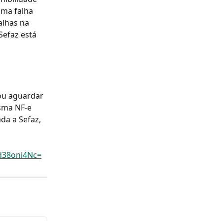
uma falha 
lhas na 
Sefaz está 
ou aguardar 
sma NF-e 
da a Sefaz, 
hd38oni4Nc=