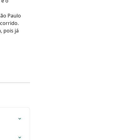
 e o 
São Paulo 
rcorrido.
 pois já 