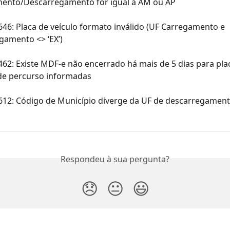
ento/Descarregamento for igual a AM ou AP
646: Placa de veículo formato inválido (UF Carregamento e 
gamento <> ‘EX’)
462: Existe MDF-e não encerrado há mais de 5 dias para pla
 de percurso informadas
 612: Código de Município diverge da UF de descarregament
Respondeu à sua pergunta?
😞
😐
😃