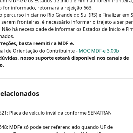
 um MDF-e e os Estados de Início e Fim não forem fronteira,
 for informado, retornará a rejeição 663.
 o percurso iniciar no Rio Grande do Sul (RS) e Finalizar em 
o serem fronteiras, é necessário informar o trajeto a ser pe
:
 Não há necessidade de informar os Estados de Início e Fim,
mados.
rreções, basta reemitir a MDF-e.
al de Orientação do Contribuinte - 
MOC MDF-e 3.00b
dúvidas, nosso suporte estará disponível nos canais de 
o.
relacionados
521: Placa de veículo inválida conforme SENATRAN
 648: MDFe só pode ser referenciado quando UF de 