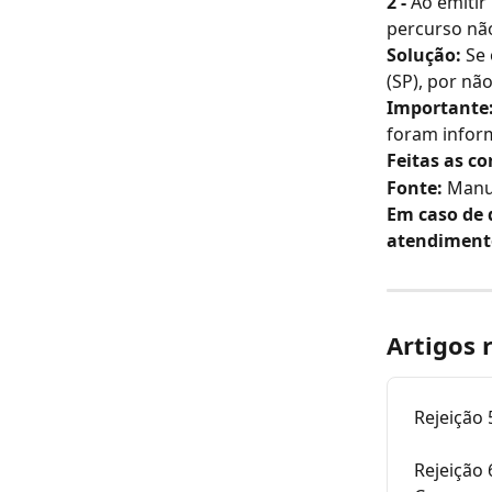
2 -
 Ao emitir
percurso não
Solução:
 Se
(SP), por nã
Importante
foram infor
Feitas as co
Fonte:
 Manu
Em caso de 
atendiment
Artigos 
Rejeição 
Rejeição