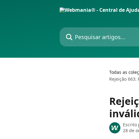
Passar para o conteúdo principal
Pesquisar artigos...
Todas as cole
Rejeição 663:
Rejei
inváli
Escrito
28 de o