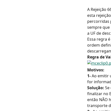
A Rejeição 
esta rejeiçã
percorridas 
sempre que 
a UF de des
Essa regra é
ordem defini
descarrega
Regra de Va
Motivos:
1-
 Ao emitir
for informad
Solução:
 Se
finalizar no
então NÃO há
transporte d