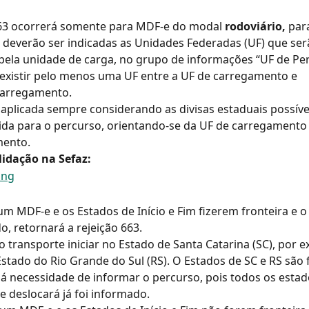
663 ocorrerá somente para MDF-e do modal 
rodoviário, 
para
o deverão ser indicadas as Unidades Federadas (UF) que ser
pela unidade de carga, no grupo de informações “UF de Per
existir pelo menos uma UF entre a UF de carregamento e
carregamento.
 aplicada sempre considerando as divisas estaduais possívei
da para o percurso, orientando-se da UF de carregamento 
mento.
lidação na Sefaz:
 um MDF-e e os Estados de Início e Fim fizerem fronteira e o
o, retornará a rejeição 663.
 o transporte iniciar no Estado de Santa Catarina (SC), por e
 Estado do Rio Grande do Sul (RS). O Estados de SC e RS são f
 necessidade de informar o percurso, pois todos os estad
e deslocará já foi informado.