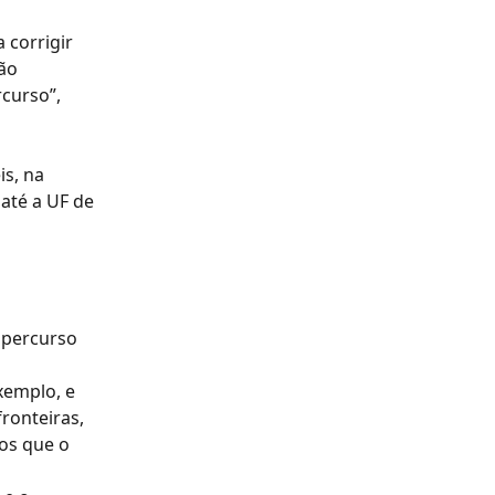
 corrigir 
ão 
curso”, 
s, na 
até a UF de 
 percurso 
xemplo, e 
ronteiras, 
os que o 