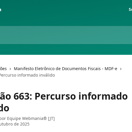
S
ções
Manifesto Eletrônico de Documentos Fiscais - MDF-e
 Percurso informado inválido
ção 663: Percurso informado
do
 por
Equipe Webmania® [JT]
utubro de 2025