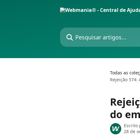
Passar para o conteúdo principal
Pesquisar artigos...
Todas as cole
Rejeição 574:
Rejei
do em
Escrito
28 de o