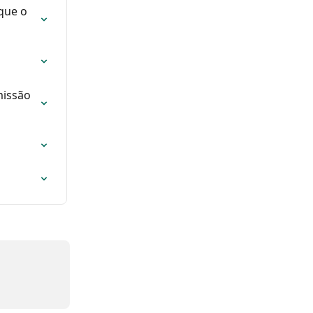
que o 
missão 