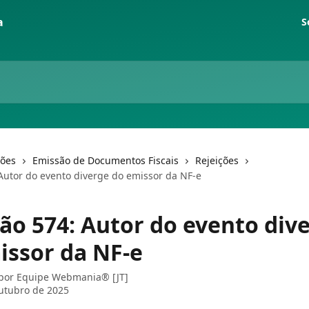
S
ções
Emissão de Documentos Fiscais
Rejeições
 Autor do evento diverge do emissor da NF-e
ção 574: Autor do evento div
issor da NF-e
 por
Equipe Webmania® [JT]
utubro de 2025