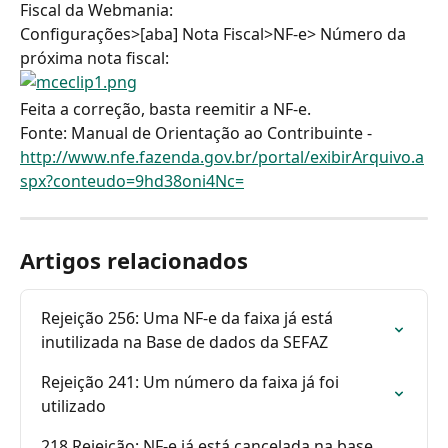
Fiscal da Webmania:
Configurações>[aba] Nota Fiscal>NF-e> Número da 
próxima nota fiscal:
Feita a correção, basta reemitir a NF-e.
Fonte: Manual de Orientação ao Contribuinte - 
http://www.nfe.fazenda.gov.br/portal/exibirArquivo.a
spx?conteudo=9hd38oni4Nc=
Artigos relacionados
Rejeição 256: Uma NF-e da faixa já está 
inutilizada na Base de dados da SEFAZ
Rejeição 241: Um número da faixa já foi 
utilizado
218 Rejeição: NF-e já está cancelada na base 