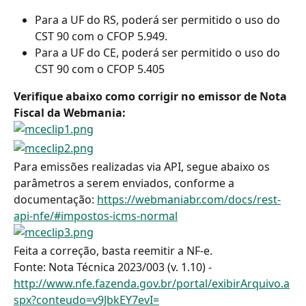
Para a UF do RS, poderá ser permitido o uso do 
CST 90 com o CFOP 5.949.
Para a UF do CE, poderá ser permitido o uso do 
CST 90 com o CFOP 5.405
Verifique abaixo como corrigir no emissor de Nota 
Fiscal da Webmania:
Para emissões realizadas via API, segue abaixo os 
parâmetros a serem enviados, conforme a 
documentação: 
https://webmaniabr.com/docs/rest-
api-nfe/#impostos-icms-normal
Feita a correção, basta reemitir a NF-e.
Fonte: Nota Técnica 2023/003 (v. 1.10) - 
http://www.nfe.fazenda.gov.br/portal/exibirArquivo.a
spx?conteudo=v9JbkEY7evI=