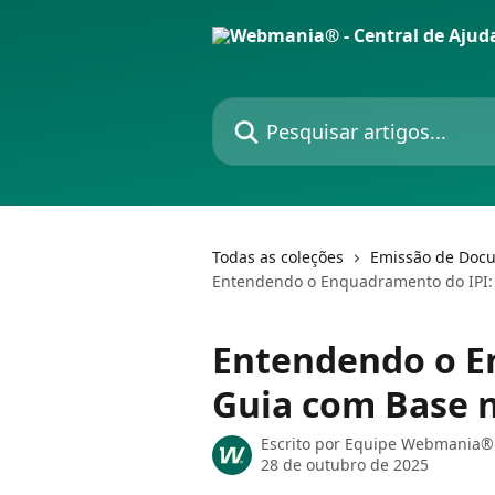
Passar para o conteúdo principal
Pesquisar artigos...
Todas as coleções
Emissão de Docu
Entendendo o Enquadramento do IPI:
Entendendo o E
Guia com Base n
Escrito por
Equipe Webmania® 
28 de outubro de 2025