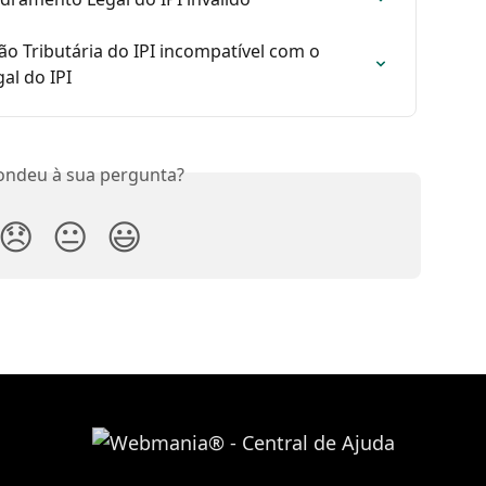
ão Tributária do IPI incompatível com o 
l do IPI
ondeu à sua pergunta?
😞
😐
😃