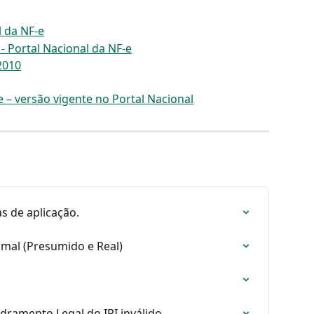
l da NF-e
 - Portal Nacional da NF-e
2010
 – versão vigente no Portal Nacional
s de aplicação.
rmal (Presumido e Real)
dramento Legal do IPI inválido