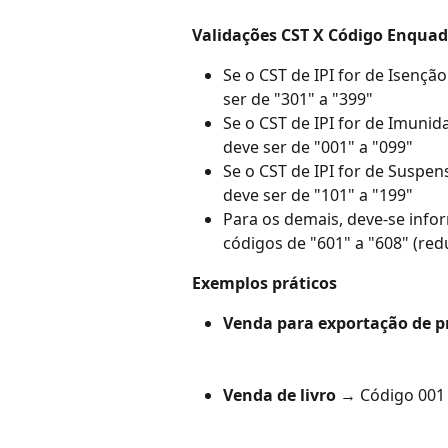
Validações CST X Código Enquad
Se o CST de IPI for de Isenção 
ser de "301" a "399"
Se o CST de IPI for de Imunida
deve ser de "001" a "099"
Se o CST de IPI for de Suspens
deve ser de "101" a "199"
Para os demais, deve-se infor
códigos de "601" a "608" (red
Exemplos práticos
Venda para exportação de p
Venda de livro
 → Código 001