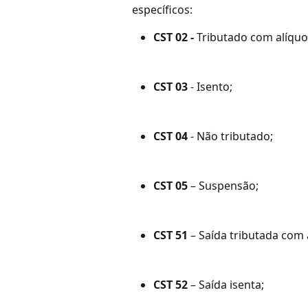
específicos:
CST 02
 -
 Tributado com alíquo
CST 03
 - Isento;
CST 04
 - Não tributado;
CST 05
 – Suspensão;
CST 51
 – Saída tributada com 
CST 52
 – Saída isenta;