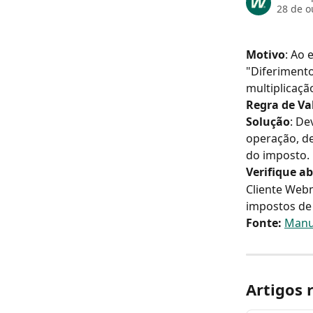
28 de o
Motivo
: Ao 
"Diferimento
multiplicação
Regra de Va
Solução
: De
operação, de
do imposto.
Verifique a
Cliente Webm
impostos de
Fonte
:
Manua
Artigos 