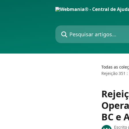
Passar para o conteúdo principal
Pesquisar artigos...
Todas as cole
Rejeição 351 
Rejeiç
Opera
BC e 
Escrito