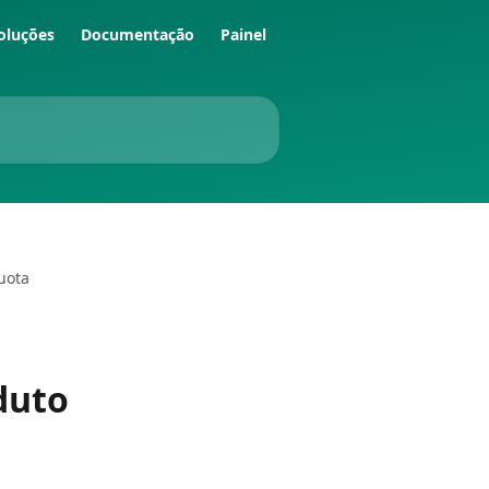
oluções
Documentação
Painel
uota
duto