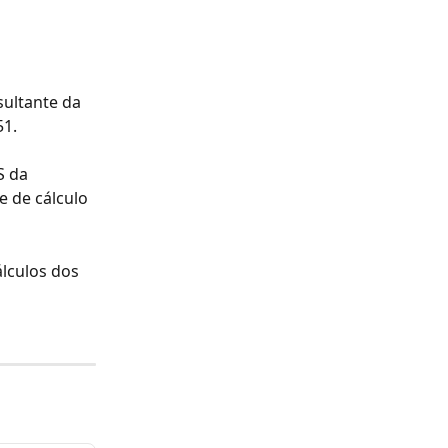
sultante da 
51.
S da 
e de cálculo 
lculos dos 