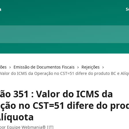
S
ções
Emissão de Documentos Fiscais
Rejeições
: Valor do ICMS da Operação no CST=51 difere do produto BC e Alíq
ão 351 : Valor do ICMS da
ção no CST=51 difere do pro
Alíquota
 por
Equipe Webmania® [JT]