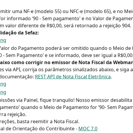
emitir uma NF-e (modelo 55) ou NFC-e (modelo 65), e no Mei
or informado ‘90 - Sem pagamento' e no Valor de Pagament
 valor diferente de R$0,00, será retornado a rejeição 904.
idação da Sefaz: 
Valor do Pagamento poderá ser omitido quando o Meio de
‘90 - Sem Pagamento’ e se informado, deve ser igual a R$0,00
baixo como corrigir no emissor de Nota Fiscal da Webman
s via API, corrija os parâmetros sinalizados abaixo, e siga a
documentação: 
REST API de Nota Fiscal Eletrônica
.
missões via Painel, fique tranquilo! Nosso emissor desabilit
agamento’ quando o Meio de Pagamento for ‘90- Sem Pagame
ra rejeição.
reções, basta reemitir a Nota Fiscal.
al de Orientação do Contribuinte - 
MOC 7.0