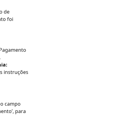
o de 
o foi 
 Pagamento 
.
ia:
s instruções 
a o campo 
nto’, para 