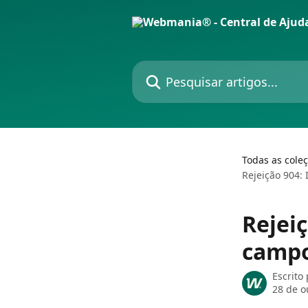
Passar para o conteúdo principal
Pesquisar artigos...
Todas as cole
Rejeição 904:
Rejei
campo
Escrito
28 de o