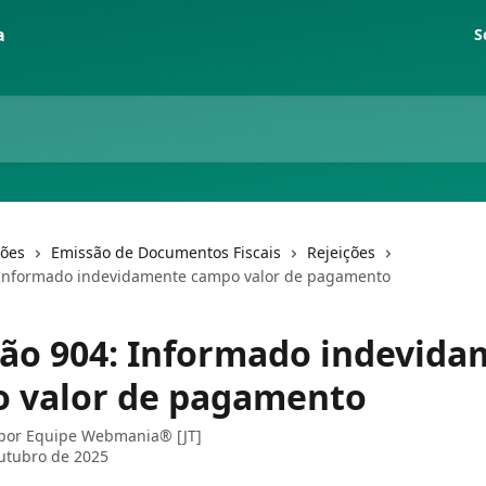
S
ções
Emissão de Documentos Fiscais
Rejeições
 Informado indevidamente campo valor de pagamento
ção 904: Informado indevid
 valor de pagamento
 por
Equipe Webmania® [JT]
utubro de 2025