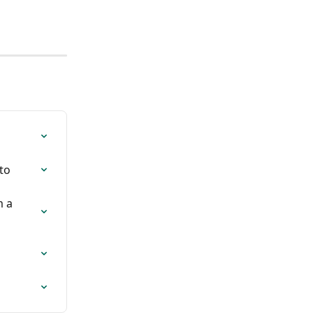
to
 a 