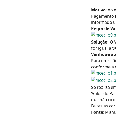
Motivo
: Ao 
Pagamento f
informado um
Regra de Val
Solução:
 O 
for igual a 
Verifique a
Para emissõe
conforme a 
Se realiza e
‘Valor do P
que não ocor
Feitas as cor
Fonte
: Manu